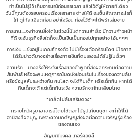
ทำเป็นไม่รู้ไว้ เก็บอารมณ์ก่อนรอเวลา แล้วไว้ตีงูให้ตายที่เดียว
วันนี้คุณต้องรอบครอบเรื่องเอกสาร ต่างให้ดี จะเซ็นสัญญาอะไรก็
ให้ ดูให้ละเอียดก่อน อย่าใจร้อน ท่องไว้ช้าๆได้พร้าเล่มงาม
การงาน…..จะทำงานสิ่งใดในช่วงนี้มีแต่ความสำเร็จ มีความก้าวหน้า
ที่ดี จะจับธุรกิจสิ่งใดก็จะเป็นเงินเป็นทองไปทุกอย่าง โอ้ยๆๆๆ
การเงิน ….ยังอยู่ในเกณฑ์ทรงตัว ไม่มีเรื่องเดือดร้อนใดๆ มีโอกาส
ได้รับข่าวดีบางอย่างเรื่องการเงินที่ตนเองจะได้รับรู้ในเร็วๆ
ความรัก ….บางครั้งให้ระวังเรื่องของคำพูดที่ส่งผลกระทบต่อความ
สัมพันธ์ หรือจะพบเหตุการณ์ปิดบังซ่อนเร้นในเรื่องของความลับ
หรือข้อมูลลับระหว่างกัน คนโสด จะได้กินเด็ก หรือเด็กกิน หากได้
กินเด็กจะดี แต่เด็กกินระวัง ความรักจะหักเหลี่ยมโหด
*เคล็ดไม่ลับเสริมดวง
*
กราบไหว้ครูบาอาจารย์โดยใช้ดอกไม้ธูปเทียนบูชา จะทำให้ได้
อานิสงส์ผลบุญ เพราะความกตัญญูส่งผลต่อความเจริญรุ่งเรือง
ของตนเอง
อัญมณีมงคล เทอร์คอยส์