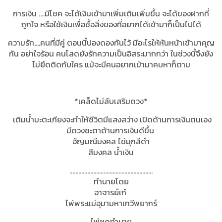
การเงิน ….มีโชค จะได้เงินเข้ามาเพิ่มเติมเพิ่มขึ้น จะได้ของฝากที่
ถูกใจ หรือใช้เงินเพื่อซื้อสิ่งของที่อยากได้เข้ามาก็เป็นไปได้
ความรัก….คนที่มีคู่ ตอนนี้ปองดองกันไว้ มีอะไรให้หันหน้าเข้ามาคุญ
กัน อย่าใจร้อน คนโสดยังรักความเป็นอิสระมากกว่า ในช่วงนี้จึงยัง
ไม่ยึดติดกับใคร แม้จะมีคนอยากเข้ามาคบหาก็ตาม
*เคล็ดไม่ลับเสริมดวง*
เติมน้ำมะตะเกียงจะทำให้ชีวิตมีแสงสว่าง เปิดด้านการเงินตนเอง
มีดวงชะตาด้านการเงินดีขึ้น
อัญมณีมงคล ไข่มุกสีดำ
สีมงคล น้ำเงิน
........................................................
ทำนายโดย
อาจารย์เก๋
ไพ่พระแม่อุมามหาเทวีพยากร์
ไพ่ชุดทำนาย