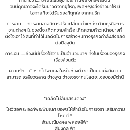
ทำนายว่า......ไพ่พระแม่อุมาประทานพร จักรพรรดินี
วันนี้คุณอาจจะได้รับข่าวดีจากผู้ใหญ่เพศหญิงส่งข่าวมาให้ มี
โอกาสที่จะได้รับของที่ถูกใจ จากคนรัก
การงาน …...การงานอาจมีการปรับเปลี่ยนตำแหน่ง ด้านธุรกิจการ
งานต่างๆ ในช่วงนี้จะเกิดความสำเร็จ เกิดความก้าวหน้าอย่างที่
ตั้งใจเอาไว้ สิ่งที่ทำไว้ในอดีตในการสร้างหนทางธุรกิจกำลังส่งผลดี
ต่อปัจจุบัน
การเงิน ……ช่วงนี้มีเรื่องใช้จ่ายเป็นจำนวนมาก ทั้งในเรื่องของธุรกิจ
เรื่องส่วนตัว
ความรัก…..ถ้าหากได้พบเจอใครในช่วงนี้ เขาเป็นคนเก่งมีความ
สามารถ เฉลียวฉลาด ช่างพูด ช่างเจรจาคนโสดจะเจอของมีตำนิ
*เคล็ดไม่ลับเสริมดวง*
ไหว้ขอพระ องค์พระพิฆเนศ ขอพรให้สำเร็จในการเจรา เสริมความ
โชคดี
*
อัญมณีมงคล พลอยสีฟ้า
สีมงคล ฟ้า