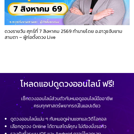
ดวงรายวัน ศุกร์ที่ 7 สิงหาคม 2569 ทำนายโดย อ.อาวุธจับยาม
สามตา – ผู้ก่อตั้งดวง Live
โหลดแอปดูดวงออนไลน์ ฟรี!
เช็กดวงออนไลน์ส่วนตัวกับหมอดูออนไลน์มืออาชีพ
ครบทุกศาสตร์พยากรณ์ในแอปเดียว
ดูดวงออนไลน์แม่น ๆ กับหมอดูผ่านแชทและวิดีโอคอล
เลือกดูดวง Online ได้ตามสไตล์คุณ ไม่ต้องนั่งรอคิว
รองรับทั้งระบบ iOS และ Android ดาวน์โหลดเลย