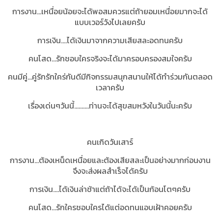
การงาน...เหนื่อยน้อยจะได้พอสมควรแต่ถ้ายอมเหนื่อยมากจะได้
แบบเวอร์วังไปเลยครับ
การเงิน....ได้เงินมาจากความเสียสละอดทนครับ
คนโสด...รักชอบใครจริงจะได้มาครอบครองสมใจครับ
คนมีคู่...คู่รักรักใคร่กันดีมีกิจกรรมสนุกสนานให้ได้ทำร่วมกันตลอด
เวลาครับ
เรื่องเด่นๆวันนี้..........ท่านจะได้สุขสมหวังในวันนี้นะครับ
คนเกิดวันเสาร์
การงาน...ต้องเหน็ดเหนื่อยและต้องเสียสละเป็นอย่างมากก่อนงาน
จึงจะส่งผลสำเร็จได้ครับ
การเงิน....ได้เงินล่าช้าแต่ถ้าได้จะได้เป็นก้อนโตๆครับ
คนโสด...รักใครชอบใครได้แต่อดทนแอบเฝ้าคอยครับ