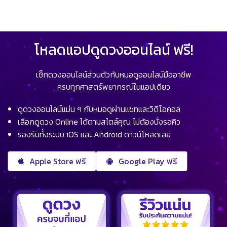
โหลดแอปดูดวงออนไลน์ ฟรี!
เช็กดวงออนไลน์ส่วนตัวกับหมอดูออนไลน์มืออาชีพ
ครบทุกศาสตร์พยากรณ์ในแอปเดียว
ดูดวงออนไลน์แม่น ๆ กับหมอดูผ่านแชทและวิดีโอคอล
เลือกดูดวง Online ได้ตามสไตล์คุณ ไม่ต้องนั่งรอคิว
รองรับทั้งระบบ iOS และ Android ดาวน์โหลดเลย
Apple Store ฟรี
Google Play ฟรี