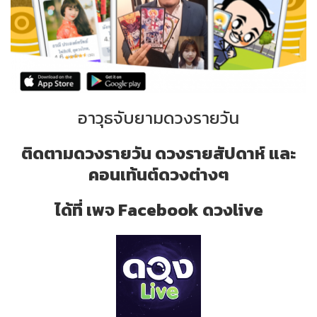
อาวุธจับยามดวงรายวัน
ติดตามดวงรายวัน ดวงรายสัปดาห์ และ
คอนเท้นต์ดวงต่างๆ
ได้ที่ เพจ Facebook ดวงlive