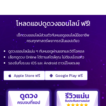
โหลดแอปดูดวงออนไลน์ ฟรี!
เช็กดวงออนไลน์ส่วนตัวกับหมอดูออนไลน์มืออาชีพ
ครบทุกศาสตร์พยากรณ์ในแอปเดียว
ดูดวงออนไลน์แม่น ๆ กับหมอดูผ่านแชทและวิดีโอคอล
เลือกดูดวง Online ได้ตามสไตล์คุณ ไม่ต้องนั่งรอคิว
รองรับทั้งระบบ iOS และ Android ดาวน์โหลดเลย
Apple Store ฟรี
Google Play ฟรี