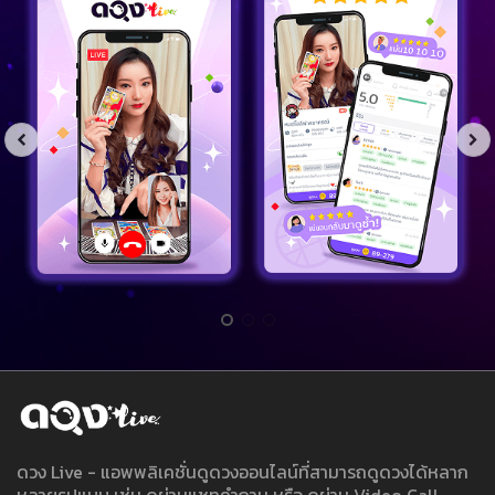
ดวง Live - แอพพลิเคชั่นดูดวงออนไลน์ที่สามารถดูดวงได้หลาก