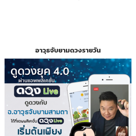
อาวุธจับยามดวงรายวัน