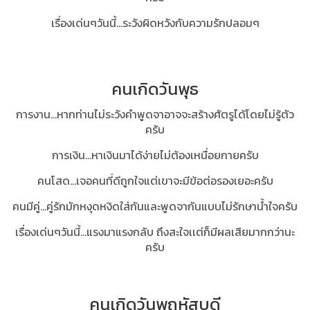
เรื่องเด่นๆวันนี้...ระวังผิดหวังกับความรักปลอมๆ
คนเกิดวันพุธ
การงาน...หากท่านไม่ระวังคำพูดจาอาจจะสร้างศัตรูได้โดยไม่รู้ตัว
ครับ
การเงิน...หาเงินมาได้ง่ายไม่ต้องเหนื่อยกายครับ
คนโสด...เจอคนที่ดีถูกใจแต่เขาจะมีข้อต่อรองเยอะครับ
คนมีคู่...คู่รักมักหงุดหงิดใส่กันและพูดจากันแบบไม่รักษาน้ำใจครับ
เรื่องเด่นๆวันนี้...แรงมาแรงกลับ ถึงสะใจเเต่ก็มีผลเสียมากกว่านะ
ครับ
คนเกิดวันพฤหัสบดี