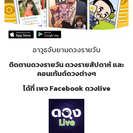
อาวุธจับยามดวงรายวัน
ติดตามดวงรายวัน ดวงรายสัปดาห์ และ
คอนเท้นต์ดวงต่างๆ
ได้ที่ เพจ Facebook ดวงlive