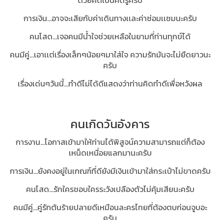
ด้วยคิดเป็นศัตรูครับ
การเงิน...อาจจะเสียกับค่าเดินทางเเละค่าซ่อมเเซมนะครับ
คนโสด...เจอคนมีน้ำใจช่วยเหลือในยามที่ท่านทุกข์ได้
คนมีคู่...เอาเเต่เรื่องเล็กๆน้อยๆมาใส่ใจ ความรักมันจะไม่ยืดยาวนะ
ครับ
เรื่องเด่นๆวันนี้...ทำดีไม่ได้ดีแสดงว่าท่านคิดทำดีเพื่อหวังผล
คนเกิดวันอังคาร
การงาน...โอกาสเข้ามาให้ท่านได้พิสูจน์ความสามารถแต่ก็ต้อง
เหน็ดเหนื่อยแลกมานะครับ
การเงิน...ยังคงอยู่ในเกณฑ์ที่ดียังมีเงินเข้ามาใส่กระเป๋าไม่ขาดครับ
คนโสด...รักใครชอบใครระวังเปลืองตัวไม่คุ้มเสียนะครับ
คนมีคู่...คู่รักต้นร้ายปลายดีเหมือนละครไทยที่ต้องตบก่อนจูบอะ
ครับ