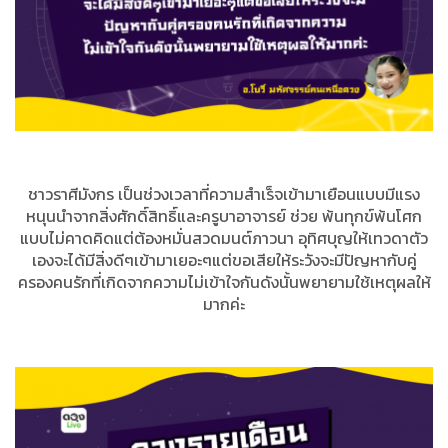
ชาวราศีมังกร เป็นช่วงเวลาที่ความสำเร็จเข้ามาเยือนแบบมีแรง
หนุนนำจากสิ่งศักดิ์สิทธิ์และครูบาอาจารย์ ช่วย พ้นทุกข์พ้นโศก
แบบไม่คาดคิดแต่ต้องหมั่นสวดมนต์ภาวนา อุทิศบุญให้เทวดาตัว
เองจะได้มีสิ่งดีๆเข้ามาเยอะๆแต่ขอเสียให้ระวังจะมีปัญหากับคู่
ครองคนรักที่เกิดจากความไม่เข้าใจกันดังนั้นพยายามใช้เหตุผลให้
มากค่ะ