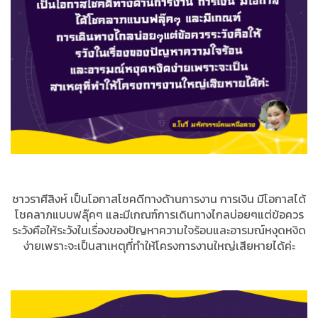
ชาวราศีสิงห์ เป็นโอกาสโชคดีทางด้านการงาน การเงิน มีโอกาสได้
โชคลาภแบบฟลุ๊คๆ และมีเกณฑ์การเดินทางไกลบ่อยๆแต่ข้อควร
ระวังคือให้ระวังในเรื่องของปัญหาความใจร้อนและอารมณ์หงุดหงิด
ง่ายเพราะจะเป็นสาเหตุที่ทำให้โครงการงานใหญ่เสียหายได้ค่ะ