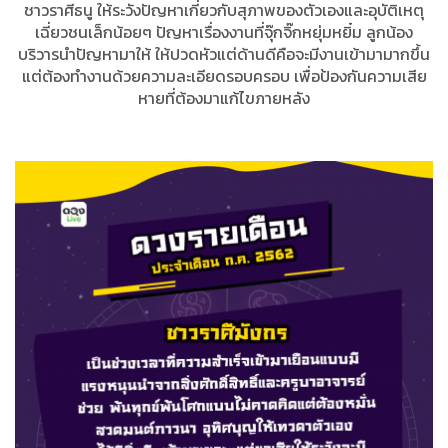
ชาวราศีธนู ให้ระวังปัญหาเกี่ยวกับสุภาพของตัวเองและอุบัติเหตุ
เฉี่ยวชนเล็กน้อยๆ ปัญหาเรื่องงานที่จุ๊กจิ๊กหยุ่มหยิ๋ม ลูกน้อง
บริวารนำปัญหามาให้ ให้ปวดหัวแต่ด้านดีคือจะมีงานเข้ามามากขึ้น
แต่ต้องทำงานด้วยความละเอียดรอบครอบ เพื่อป้องกันความเสีย
หายที่ต้องมาแก้ไขภายหลัง