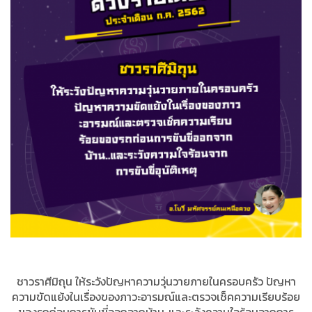
ชาวราศีมิถุน ให้ระวังปัญหาความวุ่นวายภายในครอบครัว ปัญหา
ความขัดแย้งในเรื่องของภาวะอารมณ์และตรวจเช็คความเรียบร้อย