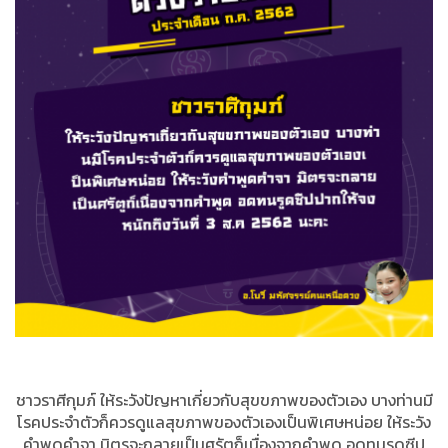
ชาวราศีกุมภ์ ให้ระวังปัญหาเกี่ยวกับสุขขภาพของตัวเอง บางท่านมี
โรคประจำตัวก็ควรดูแลสุขภาพของตัวเองเป็นพิเศษหน่อย ให้ระวัง
คำพูดคำจา มิตรจะกลายเป็นศรัตูก็เนื่องจากคำพูด อดทนรูดซีป