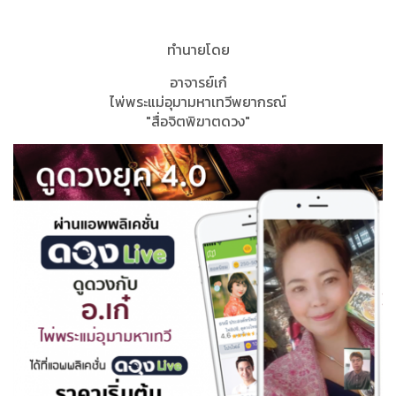
ทำนายโดย
อาจารย์เก๋
ไพ่พระแม่อุมามหาเทวีพยากรณ์
"สื่อจิตพิฆาตดวง"