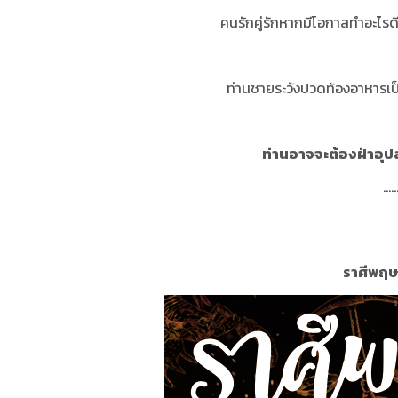
คนรักคู่รักหากมีโอกาสทำอะไรด
ท่านชายระวังปวดท้องอาหารเป
ท่านอาจจะต้องฝ่าอุปส
.....
ราศีพฤษภ 