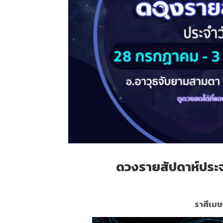
ดวงรายสัปดาห์ประ
ราศีเมษ 