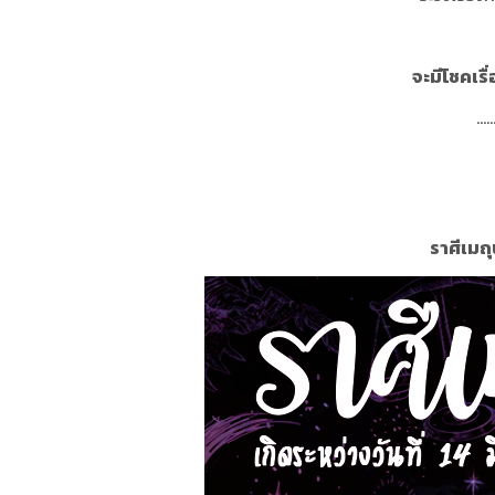
จะมีโชคเร
.....
ราศีเมถุน