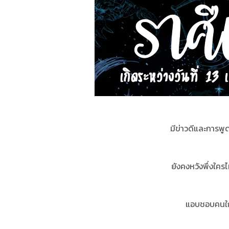
มีข่าวดีและการพู
ยังคงหวังพึ่งใคร
แอบชอบคนใกล