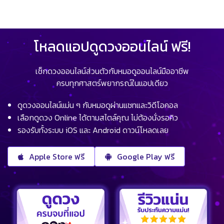
โหลดแอปดูดวงออนไลน์ ฟรี!
เช็กดวงออนไลน์ส่วนตัวกับหมอดูออนไลน์มืออาชีพ
ครบทุกศาสตร์พยากรณ์ในแอปเดียว
ดูดวงออนไลน์แม่น ๆ กับหมอดูผ่านแชทและวิดีโอคอล
เลือกดูดวง Online ได้ตามสไตล์คุณ ไม่ต้องนั่งรอคิว
รองรับทั้งระบบ iOS และ Android ดาวน์โหลดเลย
Apple Store ฟรี
Google Play ฟรี