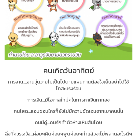
คนเกิดวันอาทิตย์
การงาน....งานวุ่นวายไม่เป็นไปตามแผนท่านต้องใจเย็นอย่าได้ใช้
โทสะแรงร้อน
การเงิน...มีโอกาสใหม่ๆในการหาเงินหาทอง
คนโสด...แอบชอบใครก็ยังไม่มีความชัดเจนจากเขาคนนั้น
คนมีคู่...คนรักทำตัวห่างเหินสันโดษ
สิ่งที่ควรระวัง...ค่อยๆคิดค่อยๆพูดค่อยๆทำแล้วจะไม่พลาดอะไรดีๆ