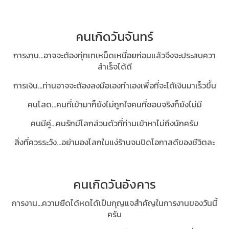
คนเกิดวันจันทร์
การงาน...อาจจะต้องทุ่ทเทเหน็ดเหนื่อยก่อนแล้วจึงจะประสบควา
สำเร็จได้ดี
การเงิน...ท่านอาจจะต้องลงมือเองทำเองเพื่อที่จะได้เงินมาเร็วขึ้น
คนโสด...คนที่เข้ามาก็ยังไม่ถูกใจคนที่ชอบจริงก็ยังไม่มี
คนมีคู่...คนรักมีโลกส่วนตัวที่ท่านเข้าหาไม่ถึงนักครับ
สิ่งที่ควรระวัง...อย่ามองโลกในแง่ร้านจนปิดโอกาสดีของชีวิตละ
คนเกิดวันอังคาร
การงาน...ความยืดได้หดได้เป็นกุญแจสำคัญในการงานของวันนี้
ครับ