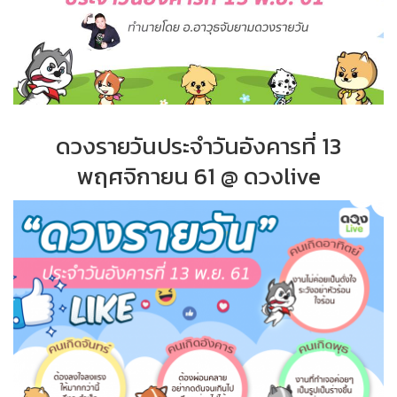
ดวงรายวันประจำ
วั
นอังคารที่
13
พฤศจิกายน 61 @ ดวงlive