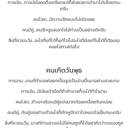
การเงิน...การเงินังคงตึงเครียดแต่ก็ยังพอหาเข้ามาได้เลื่อยๆนะ
ครับ
คนโสด...มีความรักแบบไม่เปิดเผย
คนมีคู่...คนรักดูแลเอาใจใส่ท่านเป็นอย่างดีครับ
สิ่งที่ควรระวัง...อะไรที่แก้ได้ก็แก้ไขไปอะไรที่ยังแก้ไม่ได้ก็ต้องรอ
คอยโอกาสต่อไป
คนเกิดวันพุธ
การงาน...งานที่ทำเจอค่อยๆเป็นรูปเป็นร่างขึ้นมาอย่างสวยงาม
การเงิน...มีเงินเข้ามือดีถ้าค้าขายก็จะได้กำไรงาม
คนโสด...ถ้าเอาจริงจะมีคู่แข่งมากต้องเหนื่อยกันหน่อย
คนมีคู่...กับคู่ของท่านทำอะไรก็ขัดหูขัดตาไปหมดใจเย็นๆนะครับ
สิ่งที่ควรระวัง...บางทีท่านอาจจะไม่ใช่คนถูกก็ได้อย่าคิดว่าตนเองถูก