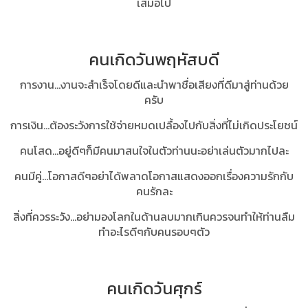
เสมอไป
คนเกิดวันพฤหัสบดี
การงาน...งานจะสำเร็จโดยดีและนำพาชื่อเสียงที่ดีมาสู่ท่านด้วย
ครับ
การเงิน...ต้องระวังการใช้จ่ายหมดเปลื้องไปกับสิ่งที่ไม่เกิดประโยชน์
คนโสด...อยู่ดีๆก็มีคนมาสนใจในตัวท่านนะอย่าเล่นตัวมากไปละ
คนมีคู่...โอกาสดีๆอย่าได้พลาดโอกาสแสดงออกเรื่องความรักกับ
คนรักละ
สิ่งที่ควรระวัง...อย่ามองโลกในด้านลบมากเกินควรจนทำให้ท่านลืม
ทำอะไรดีๆกับคนรอบๆตัว
คนเกิดวันศุกร์