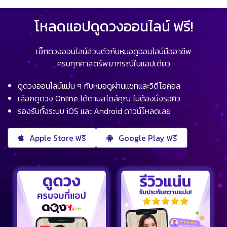
โหลดแอปดูดวงออนไลน์ ฟรี!
เช็กดวงออนไลน์ส่วนตัวกับหมอดูออนไลน์มืออาชีพ
ครบทุกศาสตร์พยากรณ์ในแอปเดียว
ดูดวงออนไลน์แม่น ๆ กับหมอดูผ่านแชทและวิดีโอคอล
เลือกดูดวง Online ได้ตามสไตล์คุณ ไม่ต้องนั่งรอคิว
รองรับทั้งระบบ iOS และ Android ดาวน์โหลดเลย
Apple Store ฟรี
Google Play ฟรี