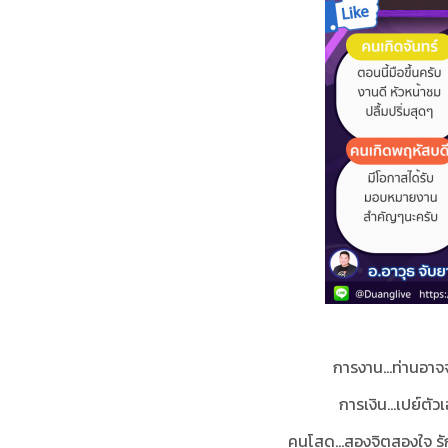
การงาน…ท่านอาจจะ
การเงิน...เปย์ตั
คนโสด…สองจิตสองใจ รักพ