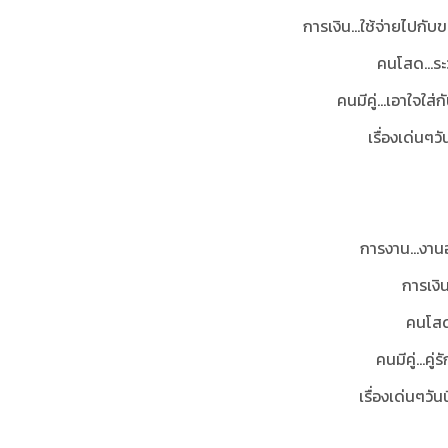
การเงิน...ใช้จ่ายไปกั
คนโสด...ร
คนมีคู่...เอาใจใ
เรื่องเด่นๆวั
การงาน…งานอ
การเงิ
คนโสด
คนมีคู่…คู
เรื่องเด่นๆวันนี