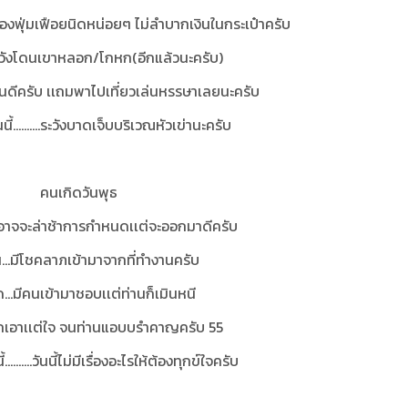
บของฟุ่มเฟือยนิดหน่อยๆ ไม่ลำบากเงินในกระเป๋าครับ
ะวังโดนเขาหลอก/โกหก(อีกแล้วนะครับ)
ส่กันดีครับ เเถมพาไปเที่ยวเล่นหรรษาเลยนะครับ
นนี้..........ระวังบาดเจ็บบริเวณหัวเข่านะครับ
คนเกิดวันพุธ
าจจะล่าช้าการกำหนดเเต่จะออกมาดีครับ
น...มีโชคลาภเข้ามาจากที่ทำงานครับ
…มีคนเข้ามาชอบเเต่ท่านก็เมินหนี
่รักเอาเเต่ใจ จนท่านแอบบรำคาญครับ 55
้..........วันนี้ไม่มีเรื่องอะไรให้ต้องทุกข์ใจครับ