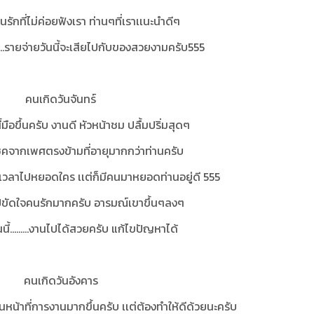
่อคนรักที่ไม่ค่อยฟังเรา ท่านๆที่เราเเนะนำดีๆ
........รายจ่ายวันนี้จะเสียไปกับของสวยงามครับ555
คนเกิดวันจันทร์
มือขึ้นครับ งานดี หัวหน้าชม ปลื้มปริ่มสุดๆ
้โชคจากเพศตรงข้ามที่อายุมากกว่าท่านครับ
มีเวลาไปหยอดใคร เเต่ก็มีคนมาหยอดท่านอยู่ดี 555
่าไปขัดใจคนรักมากครับ อารมณ์เขาขึ้นๆลงๆ
นนี้.........งานไปได้สวยครับ แก้ไขปัญหาได้
คนเกิดวันอังคาร
น้าที่การงานมากขึ้นครับ เเต่ต้องทำให้ดีด้วยนะครับ