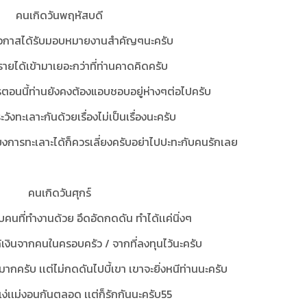
คนเกิดวันพฤหัสบดี
อกาสได้รับมอบหมายงานสำคัญๆนะครับ
รายได้เข้ามาเยอะกว่าที่ท่านคาดคิดครับ
นนี้ท่านยังคงต้องแอบชอบอยู่ห่างๆต่อไปครับ
ักระวังทะเลาะกันด้วยเรื่องไม่เป็นเรื่องนะครับ
ากเลี่ยงการทะเลาะได้ก็ควรเลี่ยงครับอย่าไปปะทะกับคนรักเลย
คนเกิดวันศุกร์
คนที่ทำงานด้วย อึดอัดกดดัน ทำได้เเค่นิ่งๆ
้เงินจากคนในครอบครัว / จากที่ลงทุนไว้นะครับ
ากครับ เเต่ไม่กดดันไปบี้เขา เขาจะยิ่งหนีท่านนะครับ
เเง่เเม่งอนกันตลอด เเต่ก็รักกันนะครับ55