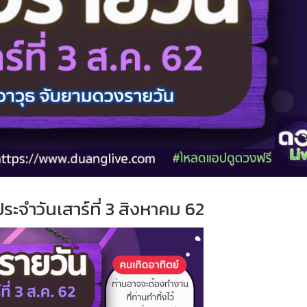
ประจำ
วั
นเสาร์ที่
3 สิงหาคม 62