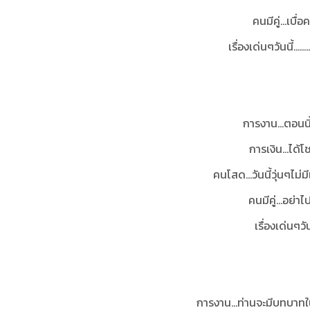
คนมีคู่...เบื
เรื่องเด่นๆวันนี้..
การงาน...ตอนนี้
การเงิน...ได
คนโสด…วันนี้วุ่นๆไม่
คนมีคู่...อย
เรื่องเด่นๆวั
การงาน…ท่านจะมีบทบาทในห