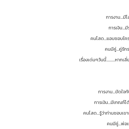
การงาน…มีโ
การเงิน…มี
คนโสด…แอบชอบใครตอ
คนมีคู่...คู่ร
เรื่องเด่นๆวันนี้..........ห
การงาน…ขัดใจกับ
การเงิน…มีเกณฑ์ได
คนโสด…รู้ว่าท่านชอบเขาม
คนมีคู่…พ่อ