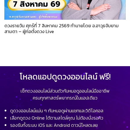
ดวงรายวัน ศุกร์ที่ 7 สิงหาคม 2569 ทำนายโดย อ.อาวุธจับยาม
สามตา – ผู้ก่อตั้งดวง Live
โหลดแอปดูดวงออนไลน์ ฟรี!
เช็กดวงออนไลน์ส่วนตัวกับหมอดูออนไลน์มืออาชีพ
ครบทุกศาสตร์พยากรณ์ในแอปเดียว
ดูดวงออนไลน์แม่น ๆ กับหมอดูผ่านแชทและวิดีโอคอล
เลือกดูดวง Online ได้ตามสไตล์คุณ ไม่ต้องนั่งรอคิว
รองรับทั้งระบบ iOS และ Android ดาวน์โหลดเลย