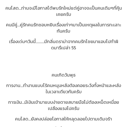
คนโสด...ท่านจะมีโอกาสได้พบรักใหม่แต่คู่อาจจะเป็นคนเดิมๆที่คุ้น
เคยครับ
คนมีคู่...คู่รักคนรักชอบหยิบเรื่องเก่าๆมาเป็นเหตุผลในการทะเลาะ
กันครับ
เรื่องเด่นๆวันนี้..........มีกลิ่นดราม่าจากคนรักโชยมาแอบไปทำผิ
ดมารึเปล่า 55
คนเกิดวันพุธ
การงาน...ทำงานแบบไร้คนหนุนหลังต้องคอยระวังทั้งหน้าและหลัง
ในเวลาเดียวกันครับ
การเงิน...มีเงินเข้ามาแบบง่ายดายสบายมือไม่ต้องเหน็ดเหนื่อย
เปลืองแรงไปครับ
คนโสด...ยังคงปล่อยโอกาสให้หลุดลอยไปตามเดิมจร้า