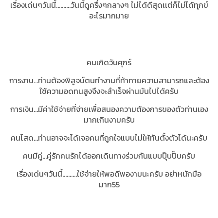
เรื่องเด่นๆวันนี้..........วันนี้ดูครึ่งๆกลางๆ ไม่ได้ดีสุดเเต่ก็ไม่ได้ทุกข์
อะไรมากมาย
คนเกิดวันศุกร์
การงาน...ท่านต้องพิสูจน์ตนทำงานที่ท้าทายความสามารถและต้อง
ใช้ความอดทนสูงจึงจะสำเร็จผ่านมันไปได้ครับ
การเงิน...มีค่าใช้จ่ายที่จ่ายเพื่อสนองความต้องการของตัวท่านเอง
มากเกินงามครับ
คนโสด...ท่านอาจจะได้เจอคนที่ถูกใจแบบไม่ให้ทันตั้งตัวได้นะครับ
คนมีคู่...คู่รักคนรักได้ออกเดินทางร่วมกันแบบปุ๊บปั๊บครับ
เรื่องเด่นๆวันนี้..........ใช้จ่ายให้พอดีพองามนะครับ อย่าหนักมือ
มาก55