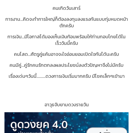
คนเกิดวันเสาร์
การงาน...คิดจะทำการใหญ่ก็ต้องลงทุนลงแรงกันแบบทุ่มหมดหน้า
ตักครับ
การเงิน...มีโอกาสได้มองเห็นเงินก้อนพร้อมให้ท่านกอบโกยได้ใน
เร็ววันนี้ครับ
คนโสด...ศัตรูคู่แค้นอาจจะใจอ่อนยอมเปิดใจกันได้นะครับ
คนมีคู่...คู่รักคนรักตกลงผลประโยชน์ลงตัวปัญหาจึงไม่มีครับ
เรื่องเด่นๆวันนี้..........ดวงการเงินเริ่มมากครับ มีโชคเล็กๆเข้ามา
อาวุธจับยามดวงรายวัน