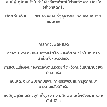
คนมีคู่...คู่รักคนรักไม่ทำในสิ่งที่ควรทำทำให้ท่านเกิดความน้อยใจ
อย่างที่สุดครับ
เรื่องเด่นๆวันนี้..........ชอบจังเลยคนที่ดูลุคร้ายๆ เทคนลุคเเสนดีซะ
หมดเลย
คนเกิดวันพฤหัสบดี
การงาน...งานจะประสบความสำเร็จเพียงกึ่งเดียวยังไม่สามารถ
สำเร็จทั้งหมดได้ครับ
การเงิน...เรื่องเงินทองควรพึ่งตนเองอย่าได้หวังคนอื่นเข้ามาช่วยจะ
ดีกว่าครับ
คนโสด...จะได้พบรักกับแฟนเก่าหรือเพื่อนสนิทที่รู้จักกันมา
ยาวนานแล้วได้ครับ
คนมีคู่...คู่รักคนรักอยู่ดีๆก็ขุดเอาความผิดพลาดเล็กน้อยมาทะเลาะ
กันได้สินะ