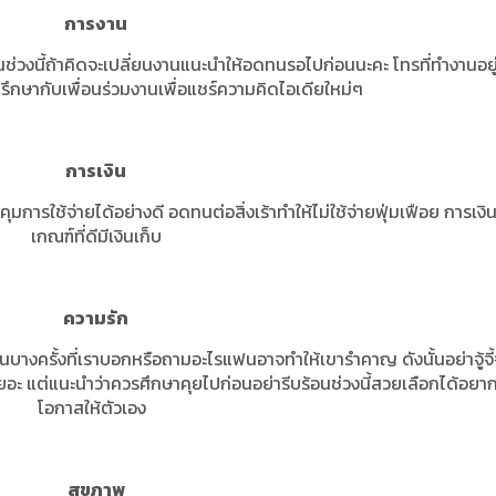
การงาน
ะ ในช่วงนี้ถ้าคิดจะเปลี่ยนงานแนะนำให้อดทนรอไปก่อนนะคะ โทรที่ทำงานอยู
ปรึกษากับเพื่อนร่วมงานเพื่อแชร์ความคิดไอเดียใหม่ๆ
การเงิน
บคุมการใช้จ่ายได้อย่างดี อดทนต่อสิ่งเร้าทำให้ไม่ใช้จ่ายฟุ่มเฟือย การเงิน
เกณฑ์ที่ดีมีเงินเก็บ
ความรัก
งในบางครั้งที่เราบอกหรือถามอะไรแฟนอาจทำให้เขารำคาญ ดังนั้นอย่าจู้จี้
ยอะ แต่แนะนำว่าควรศึกษาคุยไปก่อนอย่ารีบร้อนช่วงนี้สวยเลือกได้อยา
โอกาสให้ตัวเอง
สุขภาพ