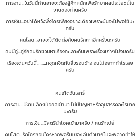
การงาน...ในวันนี้ท่านอาจจะต้องสู้ศึกหนักเพื่อรักษาผลประโยชน์ใน
งานของท่านครับ
การเงิน...อย่าได้หวังพึ่งใครเพียงอย่างเดียวเพราะมันจะไม่พอใช้นะ
ครับ
คนโสด...อาจจะได้ติดต่อกับคนรักเก่าอีกครั้งนะครับ
คนมีคู่...คู่รักคนรักชวนหาเรื่องทะเลาะกันเพราะเรื่องเก่าๆไม่จบครับ
เรื่องเด่นๆวันนี้..........หงุดหงิดกับสิ่งรอบข้าง จนไม่อยากทำไรเลย
ครับ
คนเกิดวันเสาร์
การงาน...มีงานเล็กๆน้อยๆเข้ามา ไม่มีปัญหาหรืออุปสรรคอะไรมาก
นะครับ
การเงิน...มีสตรีนำโชคเข้ามาครับ / คนรักเปย์
คนโสด...รักใครชอบใครหากฟอร์มเยอะเล่นตัวมากไปจะพลาดท่าให้