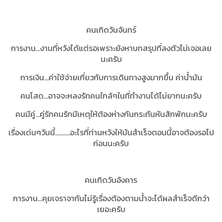
คนเกิดวันจันทร์
การงาน...งานที่หวังได้แต่รอเพราะยังหาบทสรุปที่ลงตัวไม่เจอเลย
นะครับ
การเงิน...ค่าใช้จ่ายเกี่ยวกับการเดินทางสูงมากขึ้น ค่าน้ำมัน
คนโสด...อาจจะหลงรักคนใกล้ๆในที่ทำงานได้ไม่ยากนะครับ
คนมีคู่...คู่รักคนรักมีเหตุให้ต้องห่างกันกระทันหันสักพักนะครับ
เรื่องเด่นๆวันนี้..........อะไรที่ท่านหวังให้มันสำเร็จตอนนี้อาจต้องรอไป
ก่อนนะครับ
คนเกิดวันอังคาร
การงาน...คุยเจราจากันไม่รู้เรื่องต้องตามน้ำจะได้ผลสำเร็จดีกว่า
เยอะครับ