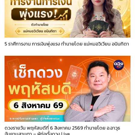
5 ราศีการงาน การเงินพุ่งแรง ทำนายโดย แม่หมอวิเวียน อนินทิตา
ดวงรายวัน พฤหัสบดีที่ 6 สิงหาคม 2569 ทำนายโดย อ.อาวุธ
จับยามสามตา – ผู้ก่อตั้งดวง Live