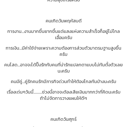
คนเกิดวันพฤหัสบดี
การงาน...งานมากขึ้นยากขึ้นแต่แสงแห่งความสำเร็จก็อยู่ไม่ไกล
เอื้อมครับ
การเงิน...มีค่าใช้จ่ายเพราะความต้องการส่วนตัวมาตรมฐานสูงขึ้น
ครับ
คนโสด...อาจจะได้ปิ๊งรักกับคนที่น่ารักแปลกตาแบบไม่ทันตั้งตัวเลย
นะครับ
คนมีคู่...คู่รักคนรักมีภารกิจด่วนทำให้ต้องไกลกันบ้างนะครับ
เรื่องเด่นๆวันนี้..........ช่วงนี้อาจจะต้องเสียเงินมากกว่าที่คิดนะครับ
ถ้าไม่จัดการวางแผนให้ดีๆ
คนเกิดวันศุกร์