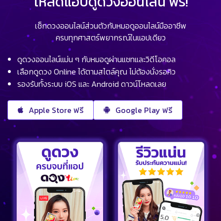
โหลดแอปดูดวงออนไลน์ ฟรี!
เช็กดวงออนไลน์ส่วนตัวกับหมอดูออนไลน์มืออาชีพ
ครบทุกศาสตร์พยากรณ์ในแอปเดียว
ดูดวงออนไลน์แม่น ๆ กับหมอดูผ่านแชทและวิดีโอคอล
เลือกดูดวง Online ได้ตามสไตล์คุณ ไม่ต้องนั่งรอคิว
รองรับทั้งระบบ iOS และ Android ดาวน์โหลดเลย
Apple Store ฟรี
Google Play ฟรี