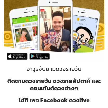
อาวุธจับยามดวงรายวัน
ติดตามดวงรายวัน ดวงรายสัปดาห์ และ
คอนเท้นต์ดวงต่างๆ
ได้ที่ เพจ Facebook ดวงlive