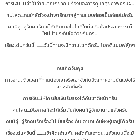
การเงิน...มีค่าใช้จ่ายมากเกี่ยวกับเรื่องของการดูแลสุขภาพครับผม
คนโสด...คนใกล้ตัวจะนำพารักมากสู่ท่านแบบค่อยเป็นค่อยไปครับ
คนมีคู่...คู่รักคนรักจะได้เดินทางไปในที่ใหม่ๆสัมผัสประสบการณ์
ใหม่น่าประทับใจด้วยกันครับ
เรื่องเด่นๆวันนี้..........วันนี้ท่านจะมีความโชคดีครับ โชคดีเเบบฟลุ้กๆ
คนเกิดวันพุธ
การงาน...ถึงเวลาที่ท่านต้องเอาจริงเอาจังกับปัญหาความขัดแย้งไร้
สาระสักทีครับ
การเงิน...ให้ใครยืมเงินรับรองได้คืนชาติหน้าครับ
คนโสด...มีโอกาสที่จะได้เริ่มต้นกับคนที่รู้จักมานานแล้วครับ
คนมีคู่...คู่รักคนรักเรื่องไม่เป็นเรื่องเก็บเอามาแค้นฝังหุ่นอยู่ได้ครับ
เรื่องเด่นๆวันนี้..........เจ้าคิดเจ้าเเค้น ผลัดกันเอาชนะเเล้วเเบบนี้จะมี
ความสุขเหรอครับ