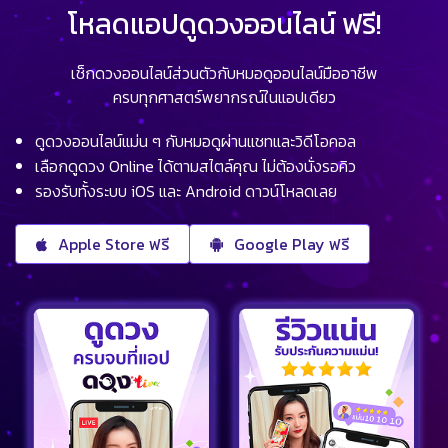
โหลดแอปดูดวงออนไลน์ ฟรี!
เช็กดวงออนไลน์ส่วนตัวกับหมอดูออนไลน์มืออาชีพ
ครบทุกศาสตร์พยากรณ์ในแอปเดียว
ดูดวงออนไลน์แม่น ๆ กับหมอดูผ่านแชทและวิดีโอคอล
เลือกดูดวง Online ได้ตามสไตล์คุณ ไม่ต้องนั่งรอคิว
รองรับทั้งระบบ iOS และ Android ดาวน์โหลดเลย
Apple Store ฟรี
Google Play ฟรี