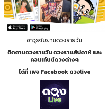
อาวุธจับยามดวงรายวัน
ติดตามดวงรายวัน ดวงรายสัปดาห์ และ
คอนเท้นต์ดวงต่างๆ
ได้ที่ เพจ Facebook ดวงlive