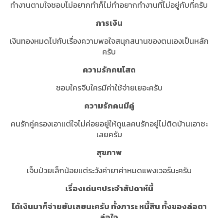
ทำงานตามใจชอบไม่อยากทำก็ไม่ทำอยากทำงานที่ไม่อยู่กับที่ครับ
การเงิน
เงินทองหมดไปกับเรื่องความพอใจสนุกสนานของตนเองเป็นหลัก
ครับ
ความรักคนโสด
ชอบใครจีบใครมีค่าใช้จ่ายเยอะครับ
ความรักคนมีคู่
คนรักคู่ครองเอาแต่ใจไม่ค่อยอยู่ให้ดูแลคนรักอยู่ไม่ติดบ้านเอาซะ
เลยครับ
สุขภาพ
เจ็บป่วยเล็กน้อยแต่ระวังค่ายาค่าหมดแพงเวอร์นะครับ
เรื่องเด่นๆประจำสัปดาห์นี้
ได้เงินมาก็จ่ายยับเลยนะครับ ทั้งภาระ หนี้สิน ทั้งของล่อตา
ล่อใจ