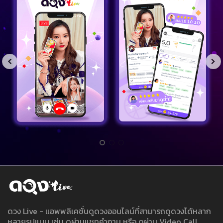
ดวง Live - แอพพลิเคชั่นดูดวงออนไลน์ที่สามารถดูดวงได้หลาก
หลายรูปแบบ เช่น ดูผ่านแชทคำถาม หรือ ดูผ่าน Video Call