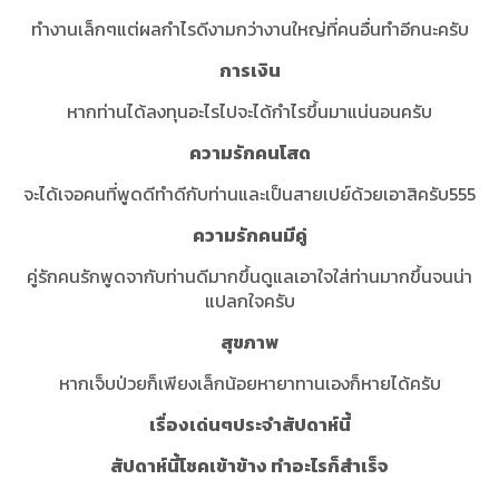
ทำงานเล็กๆแต่ผลกำไรดีงามกว่างานใหญ่ที่คนอื่นทำอีกนะครับ
การเงิน
หากท่านได้ลงทุนอะไรไปจะได้กำไรขึ้นมาแน่นอนครับ
ความรักคนโสด
จะได้เจอคนที่พูดดีทำดีกับท่านและเป็นสายเปย์ด้วยเอาสิครับ555
ความรักคนมีคู่
คู่รักคนรักพูดจากับท่านดีมากขึ้นดูแลเอาใจใส่ท่านมากขึ้นจนน่า
แปลกใจครับ
สุขภาพ
หากเจ็บป่วยก็เพียงเล็กน้อยหายาทานเองก็หายได้ครับ
เรื่องเด่นๆประจำสัปดาห์นี้
สัปดาห์นี้โชคเข้าข้าง ทำอะไรก็สำเร็จ