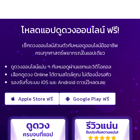
โหลดแอปดูดวงออนไลน์ ฟรี!
เช็กดวงออนไลน์ส่วนตัวกับหมอดูออนไลน์มืออาชีพ
ครบทุกศาสตร์พยากรณ์ในแอปเดียว
ดูดวงออนไลน์แม่น ๆ กับหมอดูผ่านแชทและวิดีโอคอล
เลือกดูดวง Online ได้ตามสไตล์คุณ ไม่ต้องนั่งรอคิว
รองรับทั้งระบบ iOS และ Android ดาวน์โหลดเลย
Apple Store ฟรี
Google Play ฟรี