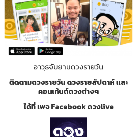
อาวุธจับยามดวงรายวัน
ติดตามดวงรายวัน ดวงรายสัปดาห์ และ
คอนเท้นต์ดวงต่างๆ
ได้ที่ เพจ Facebook ดวงlive