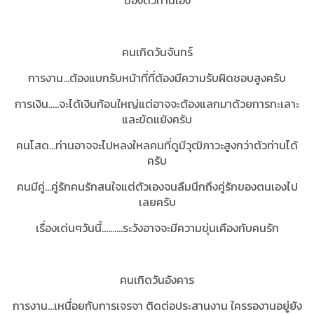
ของตัวท่านเอง
คนเกิดวันจันทร์
การงาน...ต้องแบกรับหน้าที่ที่ต้องมีความรับผิดชอบสูงครับ
การเงิน.....จะได้เงินก้อนใหญ่แต่อาจจะต้องแลกมาด้วยการทะเลาะ
และขัดแย้งครับ
คนโสด...ท่านอาจจะไปหลงใหลคนที่ดูมีวุฒิภาวะสูงกว่าตัวท่านได้
ครับ
คนมีคู่...คู่รักคนรักสนใจแต่ตัวเองจนลืมนึกถึงคู่รักของตนเองไป
เลยครับ
เรื่องเด่นๆวันนี้..........ระวังอาจจะมีความขุ่นเคืองกับคนรัก
คนเกิดวันอังคาร
การงาน...เหนื่อยกับการเจรจา ติดต่อประสานงาน ใครรองานอยู่ยัง