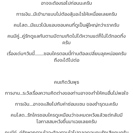
อาจจะต้องรอไปก่อนนะครับ
การเงิน...มีเข้ามาแบบไม่ต้องลุ้นอะไรให้เหนื่อยเลยครับ
คนโสด...มีแนวโน้มแอบชอบคนที่ดูเป็นผู้ใหญ่กว่าเราครับ
คนมีคู่...คู่รักดูแลกันตามมีตามเกิดไม่ได้หวานแต่ก็ไม่ได้ทอดทิ้ง
ครับ
เรื่องเด่นๆวันนี้..........ชอบใครตอนนี้ท่านต้องเปลี่ยนลุคหน่อยครับ
ถึงจะได้ไปต่อ
คนเกิดวันพุธ
การงาน...ระวังเรื่องความคิดต่างของท่านอาจจะทำให้คนอื่นไม่พอใจ
การเงิน....อาจจะเสียไปกับค่าซ่อมเเซม ของชำรุดนะครับ
คนโสด...รักใครชอบใครดูเหมือนว่าจะหมดหวังแล้วแต่กลับมี
โอกาสสมหวังขึ้นมาเฉยเลยครับ
คนมีคู่...คู่รักหากตามใจจะต้องตามใจไปตลอดจนคนรักเสียคนครับ