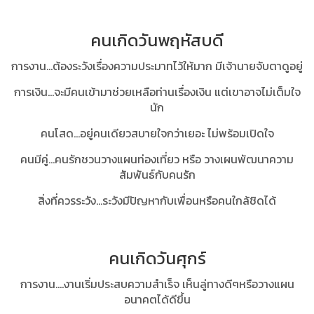
คนเกิดวันพฤหัสบดี
การงาน...ต้องระวังเรื่องความประมาทไว้ให้มาก มีเจ้านายจับตาดูอยู่
การเงิน...จะมีคนเข้ามาช่วยเหลือท่านเรื่องเงิน แต่เขาอาจไม่เต็มใจ
นัก
คนโสด…อยู่คนเดียวสบายใจกว่าเยอะ ไม่พร้อมเปิดใจ
คนมีคู่...คนรักชวนวางแผนท่องเที่ยว หรือ วางเผนพัฒนาความ
สัมพันธ์กับคนรัก
สิ่งที่ควรระวัง...ระวังมีปัญหากับเพื่อนหรือคนใกล้ชิดได้
คนเกิดวันศุกร์
การงาน....งานเริ่มประสบความสำเร็จ เห็นลู่ทางดีๆหรือวางแผน
อนาคตได้ดีขึ้น