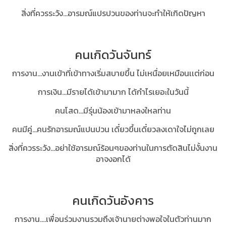
สิ่งที่ควรระวัง…อารมณ์แปรปวนของท่านจะทำให้เกิดปัญหา
คนเกิดวันจันทร์
การงาน...งานเข้าที่เข้าทางเริ่มสบายขึ้น ไม่เหนื่อยเหมือนเเต่ก่อน
การเงิน…มีรายได้เข้ามามาก ได้กำไรเยอะในวันนี้
คนโสด...มีรุ่นน้องเข้ามาหลงใหลท่าน
คนมีคู่...คนรักอารมณ์แปนปวน เดี๋ยวขึ้นเดี๋ยวลงเดาใจไม่ถูกเลย
สิ่งที่ควรระวัง...อย่าใช้อารมณ์ร้อนๆของท่านในการตัดสินไม่งั้นงาน
อาจงอกได้
คนเกิดวันอังคาร
การงาน....เพื่อนร่วมงานรวมถึงเจ้านายต่างพอใจในตัวท่านมาก