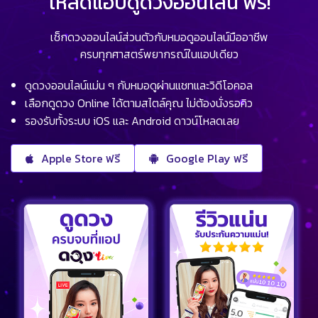
โหลดแอปดูดวงออนไลน์ ฟรี!
เช็กดวงออนไลน์ส่วนตัวกับหมอดูออนไลน์มืออาชีพ
ครบทุกศาสตร์พยากรณ์ในแอปเดียว
ดูดวงออนไลน์แม่น ๆ กับหมอดูผ่านแชทและวิดีโอคอล
เลือกดูดวง Online ได้ตามสไตล์คุณ ไม่ต้องนั่งรอคิว
รองรับทั้งระบบ iOS และ Android ดาวน์โหลดเลย
Apple Store ฟรี
Google Play ฟรี