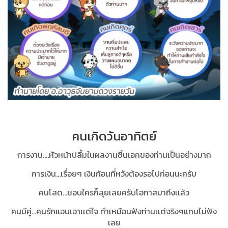
คนเกิดวันอาทิตย์
การงาน....หัวหน้าปลื้มในผลงานชิ้นเอกของท่านเป็นอย่างมาก
การเงิน...เรื่อยๆ เงินก้อนที่หวังต้องรอไปก่อนนะครับ
คนโสด…ชอบใครก็ลุยเลยครับโอกาสมาถึงเเล้ว
คนมีคู่…คนรักแอบเอาเเต่ใจ ทำเหมือนฟังท่านเเต่จริงๆแทบไม่ฟัง
เลย