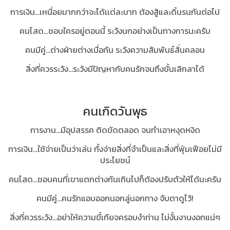
การเงิน...เหนื่อยมากกว่าจะได้เเต่ละบาท ต้องสู้และดิ้นรนกันต่อไป
คนโสด...ชอบใครอยู่ตอนนี้ ระวังนกอย่างเป็นทางการนะครับ
คนมีคู่…ต่างฝ่ายต่างเบื่อกัน ระวังความสัมพันธ์สั่นคลอน
สิ่งที่ควรระวัง...ระวังมีปัญหากับคนรักจนถึงขั้นเลิกลาได้
คนเกิดวันพุธ
การงาน...มีอุปสรรค ติดขัดตลอด จนทำเอาหงุดหงิด
การเงิน...ใช้จ่ายเป็นว่าเล่น ทั้งจ่ายสิ่งที่จำเป็นและสิ่งที่ฟุ่มเฟือยไม่มี
ประโยชน์
คนโสด...ชอบคนที่เขาแตกต่างกันเกินไปก็ต้องปรับตัวให้ได้นะครับ
คนมีคู่...คนรักแอบออกนอกลู่นอกทาง จับตาดูไว้!
สิ่งที่ควรระวัง...อย่าให้ความขี้เกียจครอบงำท่าน ไม่งั้นงานงอกแน่ๆ