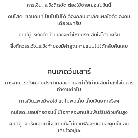
การเงิน…ระวังติดขัด ต้องใช้จ่ายเยอะในวันนี้
คนโสด...ชอบคนที่เป็นไปไม่ได้ ต้องกลับมาเลียแผลใจตัวเองคน
เดียวนะครับ
คนมีคู่…ระวังตัวท่านเองจะทำให้คนรักเสียใจได้นะครับ
สิ่งที่ควรระวัง...ระวังทำของมีค่าสูญหายแบบไม่ได้กลับคืนเลย
คนเกิดวันเสาร์
การงาน....ระวังความประมาทของท่านจะทำให้ท่านเสียกำลังใจในการ
ทำงานต่อไป
การเงิน...พอมีพอใช้ แต่ไม่พบเก็บ เก็บเงินยากจริงๆ
คนโสด…ชอบใครตอนนี้ มีโอกาสจะสานสัมพันธ์ไปด้วยกันสูง
คนมีคู่...คนรักเอาเเต่ใจ เเถมยังไม่ยอมฟังคุณเลยจะคุณก็เเอบ
เสียใจอยู่นะ