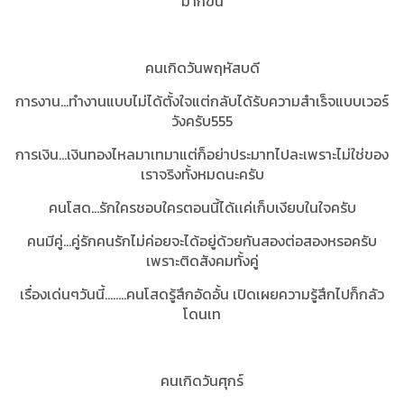
มากขึ้น
คนเกิดวันพฤหัสบดี
การงาน...ทำงานแบบไม่ได้ตั้งใจแต่กลับได้รับความสำเร็จแบบเวอร์
วังครับ555
การเงิน...เงินทองไหลมาเทมาแต่ก็อย่าประมาทไปละเพราะไม่ใช่ของ
เราจริงทั้งหมดนะครับ
คนโสด...รักใครชอบใครตอนนี้ได้เเค่เก็บเงียบในใจครับ
คนมีคู่...คู่รักคนรักไม่ค่อยจะได้อยู่ด้วยกันสองต่อสองหรอครับ
เพราะติดสังคมทั้งคู่
เรื่องเด่นๆวันนี้........คนโสดรู้สึกอัดอั้น เปิดเผยความรู้สึกไปก็กลัว
โดนเท
คนเกิดวันศุกร์