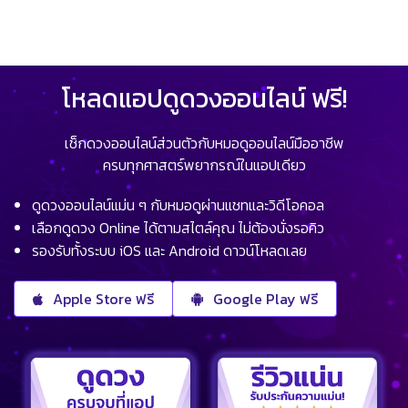
โหลดแอปดูดวงออนไลน์ ฟรี!
เช็กดวงออนไลน์ส่วนตัวกับหมอดูออนไลน์มืออาชีพ
ครบทุกศาสตร์พยากรณ์ในแอปเดียว
ดูดวงออนไลน์แม่น ๆ กับหมอดูผ่านแชทและวิดีโอคอล
เลือกดูดวง Online ได้ตามสไตล์คุณ ไม่ต้องนั่งรอคิว
รองรับทั้งระบบ iOS และ Android ดาวน์โหลดเลย
Apple Store ฟรี
Google Play ฟรี