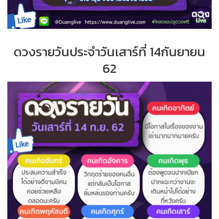
ดวงรายวันประจำ
วั
นเสาร์ที่
14กันยายน
62