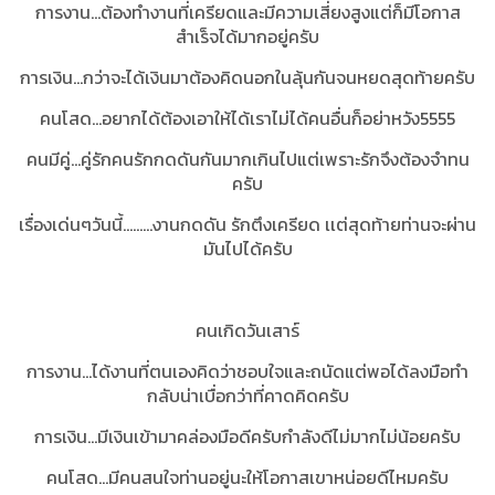
การงาน...ต้องทำงานที่เครียดและมีความเสี่ยงสูงแต่ก็มีโอกาส
สำเร็จได้มากอยู่ครับ
การเงิน...กว่าจะได้เงินมาต้องคิดนอกในลุ้นกันจนหยดสุดท้ายครับ
คนโสด...อยากได้ต้องเอาให้ได้เราไม่ได้คนอื่นก็อย่าหวัง5555
คนมีคู่...คู่รักคนรักกดดันกันมากเกินไปแต่เพราะรักจึงต้องจำทน
ครับ
เรื่องเด่นๆวันนี้.........งานกดดัน รักตึงเครียด เเต่สุดท้ายท่านจะผ่าน
มันไปได้ครับ
คนเกิดวันเสาร์
การงาน...ได้งานที่ตนเองคิดว่าชอบใจและถนัดแต่พอได้ลงมือทำ
กลับน่าเบื่อกว่าที่คาดคิดครับ
การเงิน...มีเงินเข้ามาคล่องมือดีครับกำลังดีไม่มากไม่น้อยครับ
คนโสด...มีคนสนใจท่านอยู่นะให้โอกาสเขาหน่อยดีไหมครับ