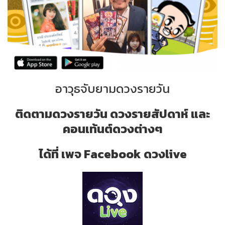
อาวุธจับยามดวงรายวัน
ติดตามดวงรายวัน ดวงรายสัปดาห์ และ
คอนเท้นต์ดวงต่างๆ
ได้ที่ เพจ Facebook ดวงlive