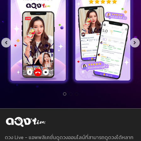
ดวง Live - แอพพลิเคชั่นดูดวงออนไลน์ที่สามารถดูดวงได้หลาก