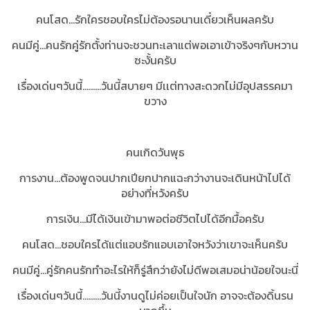
คนโสด...รักใครชอบใครไม่ต้องรอนานเดี๋ยวเห็นผลครับ
คนมีคู่...คนรักคู่รักตั้งท่านจะชวนทะเลาแต่พอเอาเข้าจริงๆกับหวาน
ซะงั้นครับ
เรื่องเด่นๆวันนี้.........วันนี้สบายๆ มีเเต่ทางสะดวกไม่มีอุปสรรคมา
ขวาง
คนเกิดวันพุธ
การงาน...ต้องพูดจนปากเปียกปากแฉะกว่างานจะเดินหน้าไปได้
อย่างที่หวังครับ
การเงิน...มีได้เงินเข้ามาพอต่อชีวิตไปได้อีกมื้อครับ
คนโสด...ชอบใครได้แต่แอบรักแอบเอาใจหวังว่าเขาจะเห็นครับ
คนมีคู่...คู่รักคนรักทำอะไรให้ก็รู่สึกว่ายังไม่ดีพอเสมอน่าน้อยใจนะนี่
เรื่องเด่นๆวันนี้.........วันนี้งานดูไม่ค่อยเป็นใจนัก อาจจะต้องดิ้นรน