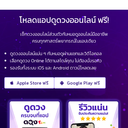
โหลดแอปดูดวงออนไลน์ ฟรี!
เช็กดวงออนไลน์ส่วนตัวกับหมอดูออนไลน์มืออาชีพ
ครบทุกศาสตร์พยากรณ์ในแอปเดียว
ดูดวงออนไลน์แม่น ๆ กับหมอดูผ่านแชทและวิดีโอคอล
เลือกดูดวง Online ได้ตามสไตล์คุณ ไม่ต้องนั่งรอคิว
รองรับทั้งระบบ iOS และ Android ดาวน์โหลดเลย
Apple Store ฟรี
Google Play ฟรี