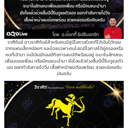
ราศีกันย์ ชาวราศีกันย์สำหรับคนมีคู่มีโอกาสโชคดีได้เงินได้ทอง
จากแฟนเล็กๆน้อยๆ และโดยเฉพาะคนโสดมีโอกาสได้คู่ครองหรือ
คนที่เข้ามา จะมีเงินมีทองมีกิจการสมบัติพร้อมอยู่ จะมาในลักษณะ
เพื่อนของเพื่อน หรือมีคนแนะนำมา ยังไงแล้วช่วงสิ้นปีนี้รีบดูแลตัว
เอง ออกกำลังกายไปวิ่ง เสื้อผ้าหน้าผมต้องพร้อม สวยหล่อรอรับ
เงินครับ