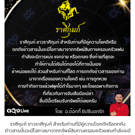
ราศีกุมภ์ ชาวราศีกุมภ์ สำหรับท่านที่มีคู่ความโชคดีหรือตกถัง
ข้าวสารนั้นจะมีโอกาสมาจากทรัพย์สินทางครอบครัวแฟนกำลังจะมี