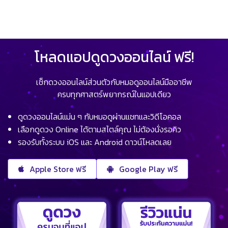
โหลดแอปดูดวงออนไลน์ ฟรี!
เช็กดวงออนไลน์ส่วนตัวกับหมอดูออนไลน์มืออาชีพ
ครบทุกศาสตร์พยากรณ์ในแอปเดียว
ดูดวงออนไลน์แม่น ๆ กับหมอดูผ่านแชทและวิดีโอคอล
เลือกดูดวง Online ได้ตามสไตล์คุณ ไม่ต้องนั่งรอคิว
รองรับทั้งระบบ iOS และ Android ดาวน์โหลดเลย
Apple Store ฟรี
Google Play ฟรี