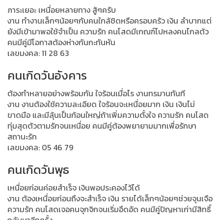
ภาระเยอะ เหนื่อยหลายทาง สู้ๆครับ
งาน ทำงานเล็กๆน้อยๆกับคนใกล้ชิดหรือครอบครัว เงิน ลำบากแต่
ยังมีเข้ามาพอใช้จำเป็น ความรัก คนโสดมีเกณฑ์ไปหลงคนไกลตัว
คนมีคู่มีโอกาสต้องห่างกันกะทันหัน
เลขมงคล: 11 28 63
คนเกิดวันอังคาร
ต้องทำหลายอย่างพร้อมกัน ใจร้อนเมื่อไร งานทรมานทันที
งาน งานต้องใช้ความละเอียด ใจร้อนจะเหนื่อยมาก เงิน เงินไม่
ขาดมือ และมีลุ้นเป็นก้อนใหญ่ถ้าเพิ่มความตั้งใจ ความรัก คนโสด
ทุ่มสุดตัวตามรักจนเหนื่อย คนมีคู่ต้องพยายามมากเพื่อรักษา
สถานะรัก
เลขมงคล: 05 46 79
คนเกิดวันพุธ
เหนื่อยก่อนค่อยสำเร็จ เงินพอประคองไว้ได้
งาน ต้องเหนื่อยก่อนถึงจะสำเร็จ เงิน รายได้เล็กๆน้อยๆช่วยจุนเจือ
ความรัก คนโสดเจอคนจุกจิกจนเริ่มอึดอัด คนมีคู่ปัญหาเก่ามีสิทธิ์