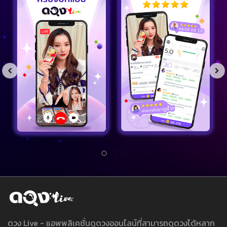
ดวง Live - แอพพลิเคชั่นดูดวงออนไลน์ที่สามารถดูดวงได้หลาก