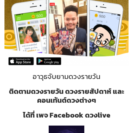
อาวุธจับยามดวงรายวัน
ติดตามดวงรายวัน ดวงรายสัปดาห์ และ
คอนเท้นต์ดวงต่างๆ
ได้ที่ เพจ Facebook ดวงlive