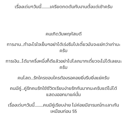
เรื่องเด่นๆวันนี้..........เครียดกดดันกับงานตั้งเเต่เช้าครับ
คนเกิดวันพฤหัสบดี
การงาน...ทำอะไรใจเย็นๆอย่าได้เร่งรีบไปเดี๋ยวมันจะแย่กว่าเก่านะ
ครับ
การเงิน...ได้มาครึ่งหนึ่งก็ดีแล้วอย่าไปโลภมากเดี๋ยวจะไม่ได้เลยนะ
ครับ
คนโสด...รักใครชอบใครต้องรอคอยยิ่งรีบยิ่งแย่ครับ
คนมีคู่...คู่รักคนรักใช้ชีวิตเรียบง่ายรักกันมากนะครับแต่ไม่ได้
แสดงออกมาแค่นั้น
เรื่องเด่นๆวันนี้..........คนมีคู่เรียบง่าย ไม่ค่อยมีอารมณ์ทะเลาะกัน
เหมือนก่อน 55