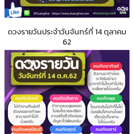
ดวงรายวันประจำ
วั
นจันทร์ที่
14 ตุลาคม
62