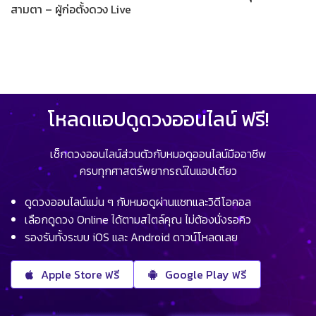
สามตา – ผู้ก่อตั้งดวง Live
โหลดแอปดูดวงออนไลน์ ฟรี!
เช็กดวงออนไลน์ส่วนตัวกับหมอดูออนไลน์มืออาชีพ
ครบทุกศาสตร์พยากรณ์ในแอปเดียว
ดูดวงออนไลน์แม่น ๆ กับหมอดูผ่านแชทและวิดีโอคอล
เลือกดูดวง Online ได้ตามสไตล์คุณ ไม่ต้องนั่งรอคิว
รองรับทั้งระบบ iOS และ Android ดาวน์โหลดเลย
Apple Store ฟรี
Google Play ฟรี