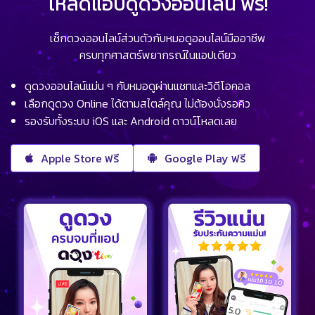
โหลดแอปดูดวงออนไลน์ ฟรี!
เช็กดวงออนไลน์ส่วนตัวกับหมอดูออนไลน์มืออาชีพ
ครบทุกศาสตร์พยากรณ์ในแอปเดียว
ดูดวงออนไลน์แม่น ๆ กับหมอดูผ่านแชทและวิดีโอคอล
เลือกดูดวง Online ได้ตามสไตล์คุณ ไม่ต้องนั่งรอคิว
รองรับทั้งระบบ iOS และ Android ดาวน์โหลดเลย
Apple Store ฟรี
Google Play ฟรี