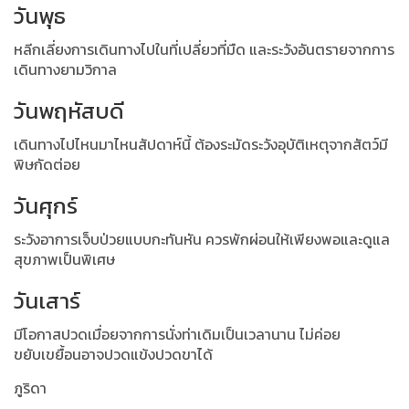
วันพุธ
หลีกเลี่ยงการเดินทางไปในที่เปลี่ยวที่มืด และระวังอันตรายจากการ
เดินทางยามวิกาล
วันพฤหัสบดี
เดินทางไปไหนมาไหนสัปดาห์นี้ ต้องระมัดระวังอุบัติเหตุจากสัตว์มี
พิษกัดต่อย
วันศุกร์
ระวังอาการเจ็บป่วยแบบกะทันหัน ควรพักผ่อนให้เพียงพอและดูแล
สุขภาพเป็นพิเศษ
วันเสาร์
มีโอกาสปวดเมื่อยจากการนั่งท่าเดิมเป็นเวลานาน ไม่ค่อย
ขยับเขยื้อนอาจปวดแข้งปวดขาได้
ภูริดา