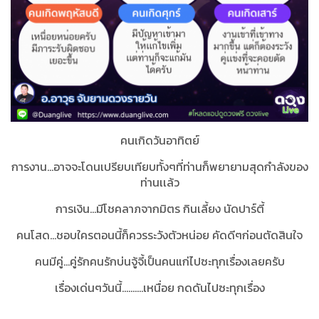
คนเกิดวันอาทิตย์
การงาน...อาจจะโดนเปรียบเทียบทั้งๆที่ท่านก็พยายามสุดกำลังของ
ท่านเเล้ว
การเงิน...มีโชคลาภจากมิตร กินเลี้ยง นัดปาร์ตี้
คนโสด...ชอบใครตอนนี้ก็ควรระวังตัวหน่อย คัดดีๆก่อนตัดสินใจ
คนมีคู่...คู่รักคนรักบ่นจู้จี้เป็นคนแก่ไปซะทุกเรื่องเลยครับ
เรื่องเด่นๆวันนี้..........เหนื่อย กดดันไปซะทุกเรื่อง