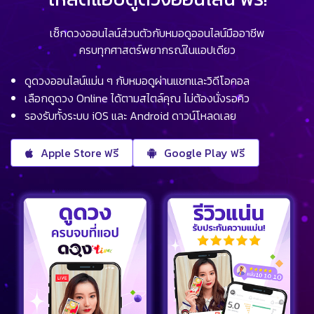
เช็กดวงออนไลน์ส่วนตัวกับหมอดูออนไลน์มืออาชีพ
ครบทุกศาสตร์พยากรณ์ในแอปเดียว
ดูดวงออนไลน์แม่น ๆ กับหมอดูผ่านแชทและวิดีโอคอล
เลือกดูดวง Online ได้ตามสไตล์คุณ ไม่ต้องนั่งรอคิว
รองรับทั้งระบบ iOS และ Android ดาวน์โหลดเลย
Apple Store ฟรี
Google Play ฟรี