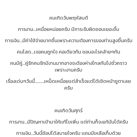
คนเกิดวันพฤหัสบดี
การงาน...เหนื่อยหน่อยครับ มีภาระรับผิดชอบเยอะขึ้น
การเงิน...มีค่าใช้จ่ายมากขึ้นเพราะความต้องการของท่านสูงขึ้นครับ
คนโสด...เจอคนถูกใจ คอเดียวกัน ชอบอะไรคล้ายๆกัน
คนมีคู่...คู่รักคนรักมีงานมากอาจจะต้องห่างไกลกันไปชั่วคราว
เพราะงานครับ
เรื่องเด่นๆวันนี้..........เหน็ดเหนื่อยเเต่สำเร็จเเต่ได้เชิดหน้าชูตาเลย
ครับ
คนเกิดวันศุกร์
การงาน...มีปัญหาเข้ามาให้เเก้ไขเพิ่ม เเต่ท่านก็จะแก้มันได้ครับ
การเงิน...วันนี้ช้อปได้สบายใจครับ เเถมมีเหลือเก็บด้วย