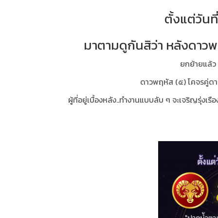
ตั้งแต่วันที
มาตามดูกันสิว่า หลังดาวพฤ
ยกย้ายแล้ว
ดาวพฤหัส (๕) โคจรคู่ดาว
ผู้ที่อยู่เบื้องหลัง..ทำงานแบบลับ ๆ จะเจริญรุ่