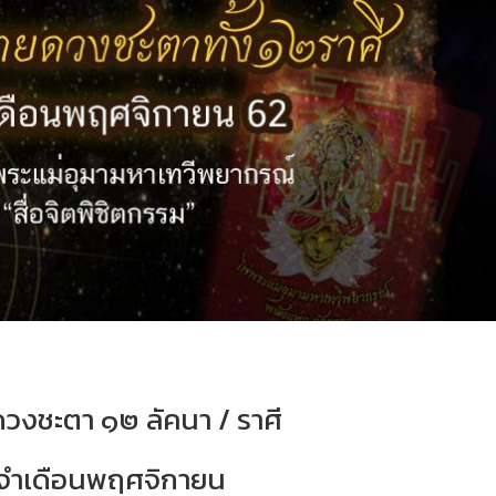
วงชะตา ๑๒ ลัคนา / ราศี
จำเดือนพฤศจิกายน