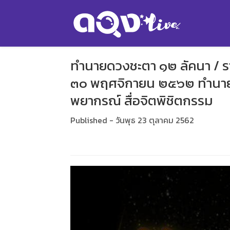
ทำนายดวงชะตา ๑๒ ลัคนา / รา
๓๐ พฤศจิกายน ๒๕๖๒ ทำนายโด
พยากรณ์ สื่อจิตพิชิตกรรม
Published - วันพุธ 23 ตุลาคม 2562