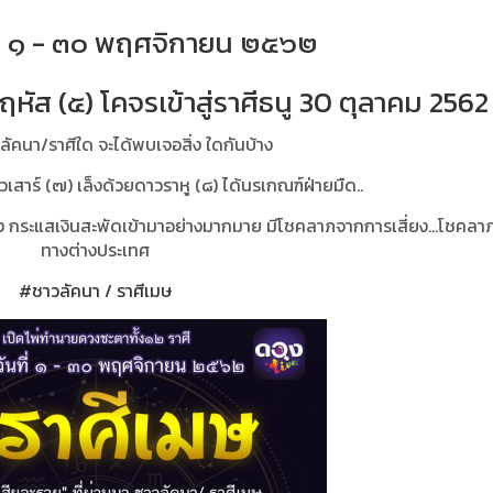
่ ๑
-
๓๐ พฤศจิกายน ๒๕๖๒
หัส (๕) โคจรเข้าสู่ราศีธนู 30 ตุลาคม 256
 ลัคนา/ราศีใด
จะได้พบเจอสิ่ง ใดกันบ้าง
เสาร์ (๗) เล็งด้วยดาวราหู (๘) ได้นรเกณฑ์ฝ่ายมืด..
งเรือง กระแสเงินสะพัดเข้ามาอย่างมากมาย มีโชคลาภจากการเสี่ยง...โชคลาภ
ทางต่างประเทศ
#ชาวลัคนา / ราศีเมษ