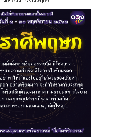
#ชาวลัคนา/ราศีพฤษภ