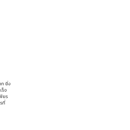
ก ยิ่ง
เร็จ
พียร
ที่