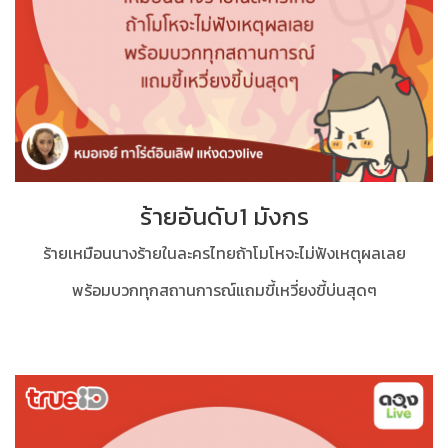
ร้ายอันดับ1 มังกร
ร้ายเหมือนนางร้ายในละครไทยถ้าโมโหจะไม่ฟังเหตุผลเลย
พร้อมบวกทุกสถานการณ์แถมขี้เหวี่ยงขี้บ่นสุดๆ