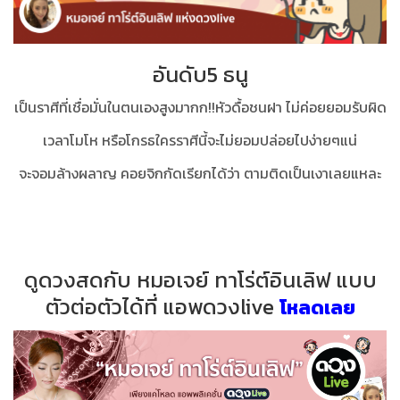
อันดับ5 ธนู
เป็นราศีที่เชื่อมั่นในตนเองสูงมากก!!หัวดื้อชนฝา ไม่ค่อยยอมรับผิด
เวลาโมโห หรือโกรธใครราศีนี้จะไม่ยอมปล่อยไปง่ายๆแน่
จะจอมล้างผลาญ คอยจิกกัดเรียกได้ว่า ตามติดเป็นเงาเลยแหละ
ดูดวงสดกับ หมอเจย์ ทาโร่ต์อินเลิฟ แบบ
ตัวต่อตัวได้ที่ แอพดวงlive
โหลดเลย