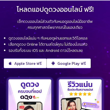
โหลดแอปดูดวงออนไลน์ ฟรี!
เช็กดวงออนไลน์ส่วนตัวกับหมอดูออนไลน์มืออาชีพ
ครบทุกศาสตร์พยากรณ์ในแอปเดียว
ดูดวงออนไลน์แม่น ๆ กับหมอดูผ่านแชทและวิดีโอคอล
เลือกดูดวง Online ได้ตามสไตล์คุณ ไม่ต้องนั่งรอคิว
รองรับทั้งระบบ iOS และ Android ดาวน์โหลดเลย
Apple Store ฟรี
Google Play ฟรี