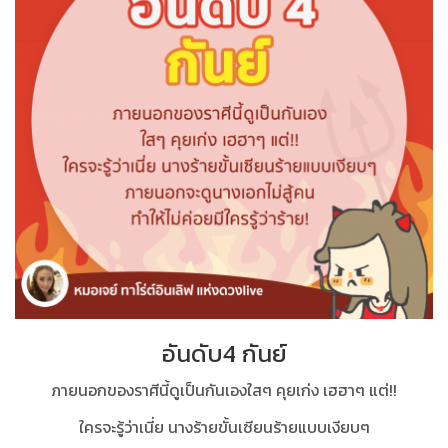
อันดับ4 กันย์
ภายนอกของราศีนี้ดูเป็นกันเองใสๆ คุยเก่ง เฮฮาๆ แต่!!
ใครจะรู้ว่าเนี่ย นางร้ายขั้นเซียนร้ายแบบเงียบๆ