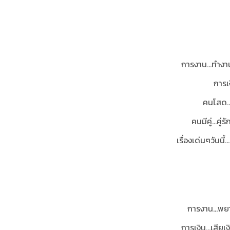
การงาน...ทำงา
การเ
คนโสด..
คนมีคู่...ค
เรื่องเด่นๆวันนี้.
การงาน…พยา
การเงิน…เสียเ