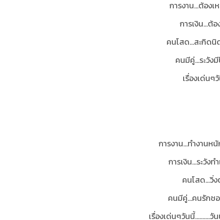
การงาน...ต้องเห
การเงิน...ต้
คนโสด...สะกิดนิ
คนมีคู่…ระวัง
เรื่องเด่นๆวั
การงาน…ทำงานหนักก
การเงิน…ระวังทำเ
คนโสด…วิ่งต
คนมีคู่…คนรักชอบ
เรื่องเด่นๆวันนี้......