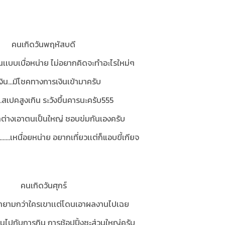
คนเกิดวันพฤหัสบดี
นเเบบเบื่อหน่าย ไม่อยากคิดจะทำอะไรใหม่ๆ
งิน…มีโชคทางการเงินเข้ามาครับ
.สเปคสูงเกิน ระวังขึ้นคารนะครับ555
ู่รักต่างเอาตนเป็นใหญ่ ชอบข่มกันเองครับ
.........เหนื่อยหน่าย อยากเที่ยวเเต่ก็แอบขี้เกียจ
คนเกิดวันศุกร์
ยามกว่าใครเขาเเต่โดนเอาผลงานไปเฉย
งินไปกับการกิน การช้อปปิ้งซะส่วนใหญ่ครับ