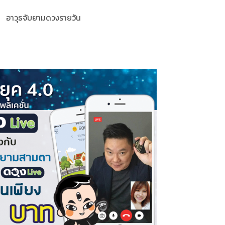
อาวุธจับยามดวงรายวัน