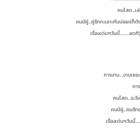
คนโสด...เล
คนมีคู่...คู่รักทะเลาะกันบ่อยเเ่
เรื่องเด่นๆวันนี้.........
การงาน....งานเยอะเ
การ
คนโสด…ระวังไ
คนมีคู่…คนรัก
เรื่องเด่นๆวันนี้.