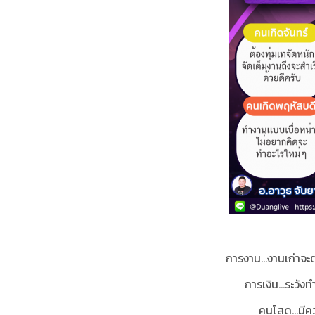
การงาน...งานเก่าจ
การเงิน...ระวัง
คนโสด...มีคว