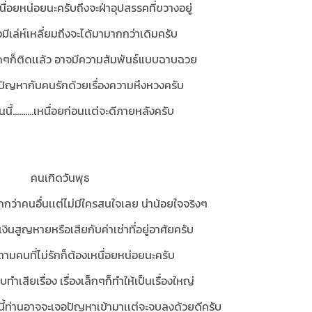
นื่อยหน่อยนะครับถึงจะฝ่าอุปสรรคที่ขวางอยู่
องมีเล่ห์เหลี่ยมถึงจะได้มามากกว่าเดิมครับ
ดๆก็ติดเเล้ว อาจมีความสัมพันธ์แบบฉาบฉวย
มีปัญหากับคนรักด้วยเรื่องความหึงหวงครับ
นนี้..........เหนื่อยก่อนเเต่จะดีภายหลังครับ
คนเกิดวันพุธ
ว่าคนอื่นเเต่ไม่มีใครสนใจเลย น่าน้อยใจจริงๆ
งินสูญหายหรือเสียกับค่าเช่าที่อยู่อาศัยครับ
ามคนที่ไม่รักก็ต้องเหนื่อยหน่อยนะครับ
ทำเสียเรื่อง เรื่องเล็กๆก็ทำให้เป็นเรื่องใหญ่
....วันนี้ท่านอาจจะเจอปัญหาเข้ามาเเต่จะจบลงด้วยดีครับ