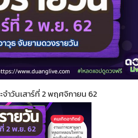
ะจำ
วั
นเสาร์ที่
2 พฤศจิกายน 62