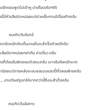
คนรักชอบพูดไม่เข้าหู น่าเคืองจริงๆ55
...วันนี้มีหัวเสียนิดหน่อยเเต่ช่วงเย็นๆจะมีเรื่องดีๆครับ
คนเกิดวันจันทร์
่มเทจัดหนักจัดเต็มงานถึงจะสำเร็จด้วยดีครับ
..เสียนิดๆหน่อยๆค่ากิน ค่าเที่ยว ครับ
รก็ต้องรับผิดชอบด้วยนะครับ เขาจริงจังหนักมาก
เล็กน้อยเเต่ภายหลังจะจบลงแบบแฮปปี้ทั้งสองฝ่ายครับ
.........งานต้องทุ่มเทให้มากกว่านี้ถึงจะสำเร็จครับ
คนเกิดวันอังคาร