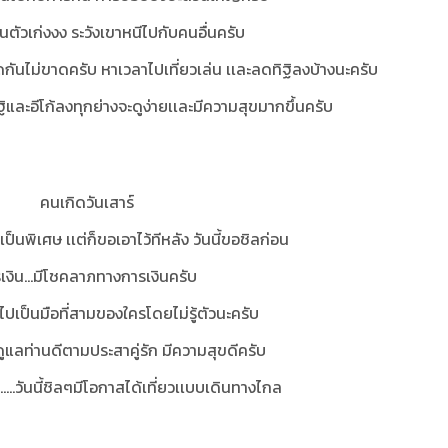
่นตัวเก่งงง ระวังเขาหนีไปกับคนอื่นครับ
ก็ตัดกันไม่ขาดครับ หาเวลาไปเที่ยวเล่น เเละลดทิฐิลงบ้างนะครับ
.ลดทิฐิและอีโก้ลงทุกย่างจะดูง่ายเเละมีความสุขมากขึ้นครับ
คนเกิดวันเสาร์
ป็นพิเศษ เเต่ก็ขอเอาไว้ทีหลัง วันนี้ขอชิลก่อน
เงิน...มีโชคลาภทางการเงินครับ
ปเป็นมือที่สามของใครโดยไม่รู้ตัวนะครับ
ดูแลท่านดีตามประสาคู่รัก มีความสุขดีครับ
.........วันนี้ชิลๆมีโอกาสได้เที่ยวเเบบเดินทางไกล