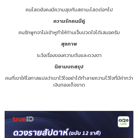
คนโสดยังคงมีความสุขกับสถานะโสดต่อๆไป
ความรักคนมีคู่
คนรักพูกจาไม่เข้าหูทำให้ท่านเจ็บปวดใจได้เสมอครับ
สุขภาพ
ระวังเรื่องของความดันและดวงตา
นิยามบทสรุป
คนที่เขาให้โอกาสแปลว่าเขาไว้ใจอย่าได้ทำลายความไว้ใจที่มีค่ากว่า
เงินทองเด็จขาด