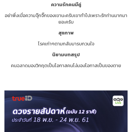
ความรักคนมีคู่
อย่าพึ่งเบื่อความจุ๊กจิ๊กของเขานะครับเขาทำไปเพราะรักท่านมากมา
ยอะครับ
สุขภาพ
โรคเก่าๆตามกลับมารบกวนใจ
นิยามบทสรุป
คนฉลาดมองวิกฤตเป็นโอกาสคนโง่มองโอกาสเป็นของตาย