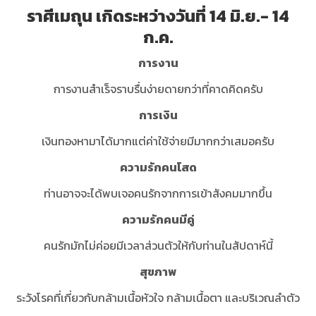
ราศีเมถุน เกิดระหว่างวันที่ 14 มิ.ย.- 14
ก.ค.
การงาน
การงานสำเร็จราบรื่นง่ายดายกว่าที่คาดคิดครับ
การเงิน
เงินทองหามาได้มากแต่ค่าใช้จ่ายมีมากกว่าเสมอครับ
ความรักคนโสด
ท่านอาจจะได้พบเจอคนรักจากการเข้าสังคมมากขึ้น
ความรักคนมีคู่
คนรักมักไม่ค่อยมีเวลาส่วนตัวให้กับท่านในสัปดาห์นี้
สุขภาพ
ระวังโรคที่เกี่ยวกับกล้ามเนื้อหัวใจ กล้ามเนื้อตา และบริเวณลำตัว