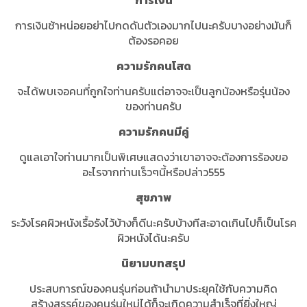
การเงิน
การเงินช้าหน่อยอย่าไปกดดันตัวเองมากไปนะครับบางอย่างมันก็
ต้องรอคอย
ความรักคนโสด
จะได้พบเจอคนที่ถูกใจท่านครับแต่อาจจะเป็นลูกน้องหรือรุ่นน้อง
ของท่านครับ
ความรักคนมีคู่
ดูแลเอาใจท่านมากเป็นพิเศษแสดงว่าเขาอาจจะต้องการร้องขอ
อะไรจากท่านเร็วๆนี้หรือปล่าว555
สุขภาพ
ระวังโรคผิวหนังเรื้อรังไว้บ้างก็ดีนะครับบ้างทีสะอาดเกินไปก็เป็นโรค
ผิวหนังได้นะครับ
นิยามบทสรุป
ประสบการณ์ของคนรุ่นก่อนถ้านำมาประยุคใช้กับความคิด
สร้างสรรค์ของคนรุ่นใหม่ได้ก็จะเกิดความสำเร็จที่ยิ่งใหญ่