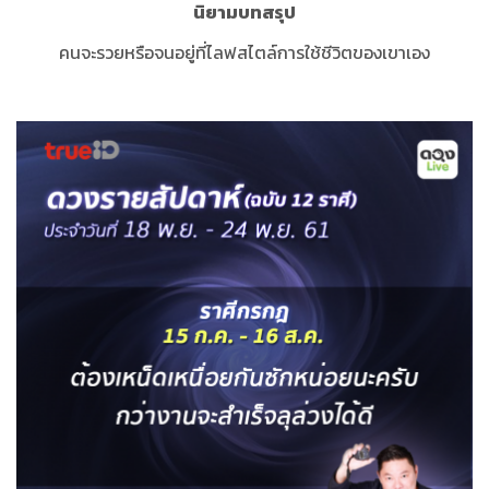
นิยามบทสรุป
คนจะรวยหรือจนอยู่ที่ไลฟสไตล์การใช้ชีวิตของเขาเอง