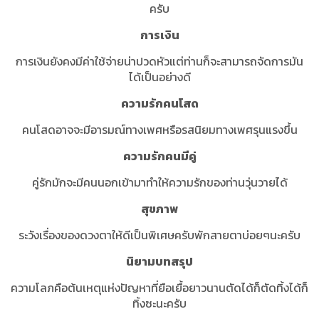
ครับ
การเงิน
การเงินยังคงมีค่าใช้จ่ายน่าปวดหัวแต่ท่านก็จะสามารถจัดการมัน
ได้เป็นอย่างดี
ความรักคนโสด
คนโสดอาจจะมีอารมณ์ทางเพศหรือรสนิยมทางเพศรุนแรงขึ้น
ความรักคนมีคู่
คู่รักมักจะมีคนนอกเข้ามาทำให้ความรักของท่านวุ่นวายได้
สุขภาพ
ระวังเรื่องของดวงตาให้ดีเป็นพิเศษครับพักสายตาบ่อยๆนะครับ
นิยามบทสรุป
ความโลภคือต้นเหตุแห่งปัญหาที่ยือเยื้อยาวนานตัดได้ก็ตัดทิ้งได้ก็
ทิ้งซะนะครับ