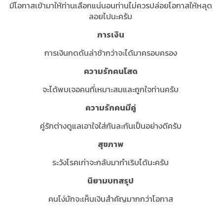
มีโอกาสเข้ามาให้ท่านเลือกแน่นอนท่านไม่ควรปล่อยโอกาสให้หลุด
ลอยไปนะครับ
การเงิน
การเงินกดดันล่าช้ากว่าจะได้มาครอบครอง
ความรักคนโสด
จะได้พบเจอคนที่เหมาะสมและถูกใจท่านครับ
ความรักคนมีคู่
คู่รักต่างดูแลเอาใจใส่กันละกันเป็นอย่างดีครับ
สุขภาพ
ระวังโรคเก่าจะกลับมากำเริบได้นะครับ
นิยามบทสรุป
คนโง่มักจะเห็นเงินสำคัญมากกว่าโอกาส