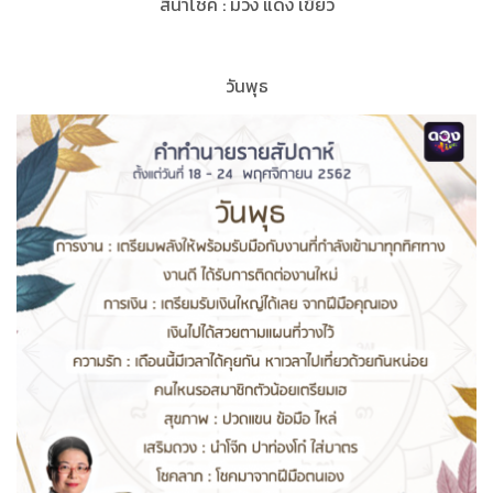
สีนำโชค
:
ม่วง แดง เขียว
วันพุธ