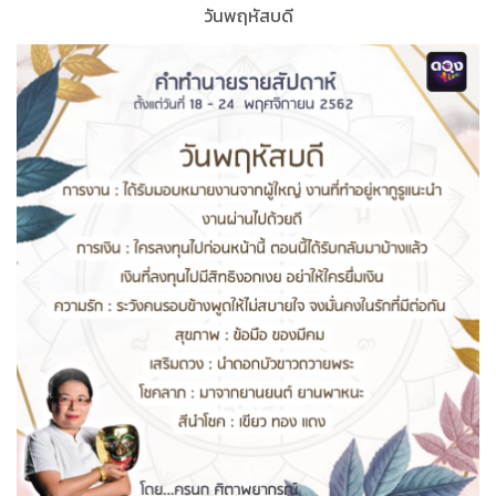
วันพฤหัสบดี