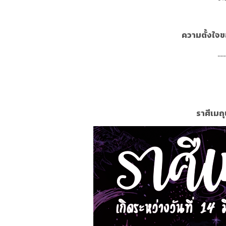
ความตั้งใจ
.....
ราศีเมถุน