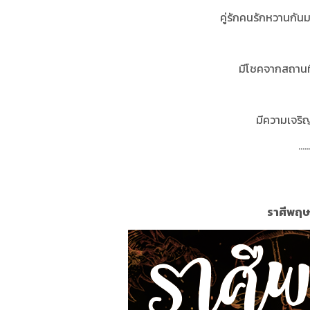
คู่รักคนรักหวานกัน
มีโชคจากสถานที
มีความเจริ
.....
ราศีพฤษภ 