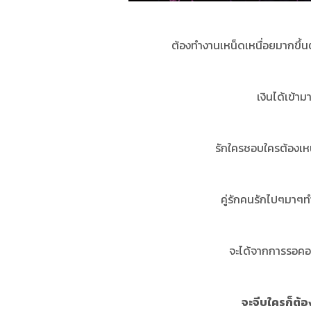
ต้องทำงานเหน็ดเหนื่อยมากขึ้น
เงินได้เข้าม
รักใครชอบใครต้องเหน
คู่รักคนรักไปๆมาๆท
จะได้จากการรอคอ
จะจีบใครก็ต้อ