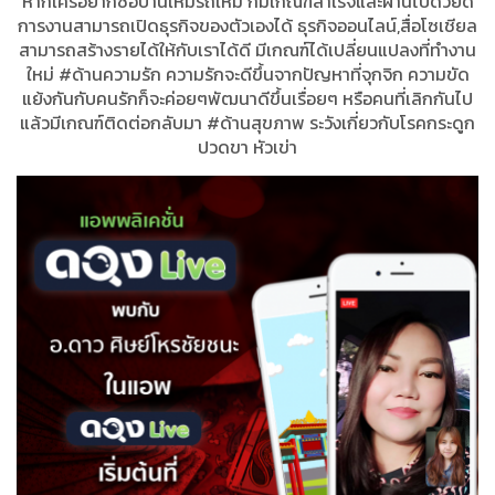
หากใครอยากซื้อบ้านใหม่รถใหม่ ก็มีเกณฑ์สำเร็จและผ่านไปด้วยดี
การงานสามารถเปิดธุรกิจของตัวเองได้ ธุรกิจออนไลน์,สื่อโซเชียล
สามารถสร้างรายได้ให้กับเราได้ดี มีเกณฑ์ได้เปลี่ยนแปลงที่ทำงาน
ใหม่ #ด้านความรัก ความรักจะดีขึ้นจากปัญหาที่จุกจิก ความขัด
แย้งกันกับคนรักก็จะค่อยๆพัฒนาดีขึ้นเรื่อยๆ หรือคนที่เลิกกันไป
แล้วมีเกณฑ์ติดต่อกลับมา #ด้านสุขภาพ ระวังเกี่ยวกับโรคกระดูก
ปวดขา หัวเข่า