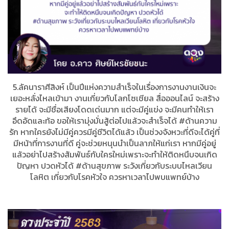
5.ลัคนาราศีสิงห์ เป็นปีแห่งความสำเร็จในเรื่องการงานงานเงินจะ
เยอะหลั่งไหลเข้ามา งานเกี่ยวกับโลกโซเชียล สื่อออนไลน์ จะสร้าง
รายได้ จะมีชื่อเสียงโดดเด่นมาก แต่จะมีคู่แข่ง จะมีคนทำให้เรา
อึดอัดและท้อ ขอให้เรามุ่งมั่นสู้ต่อไปแล้วจะสำเร็จได้ #ด้านความ
รัก หากใครยังไม่มีคู่ควรมีคู่ชีวิตได้แล้ว เป็นช่วงจังหวะที่ดีจะได้คู่ที่
มีหน้าที่การงานที่ดี คู่จะช่วยหนุนนำเป็นลาภให้แก่เรา หากมีคู่อยู่
แล้วอย่าไปสร้างสัมพันธ์กับใครใหม่เพราะจะทำให้ติดหนึบจนเกิด
ปัญหา ปวดหัวได้ #ด้านสุขภาพ ระวังเกี่ยวกับระบบไหลเวียน
โลหิต เกี่ยวกับโรคหัวใจ ควรหาเวลาไปพบแพทย์บ้าง