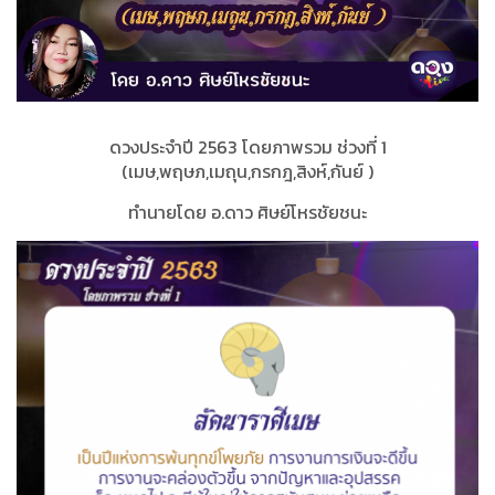
ดวงประจำปี 2563 โดยภาพรวม ช่วงที่ 1
(เมษ,พฤษภ,เมถุน,กรกฎ,สิงห์,กันย์ )
ทำนายโดย อ.ดาว ศิษย์โหรชัยชนะ