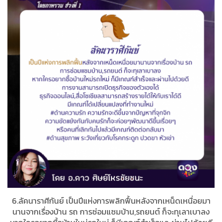
6.ลัคนาราศีกันย์ เป็นปีแห่งการพลิกฟื้นหลังจากเหน็ดเหนื่อยมา
นานจากเรื่องบ้าน รถ การซ่อมแซมบ้าน,รถยนต์ ก็จะทุเลาเบาลง