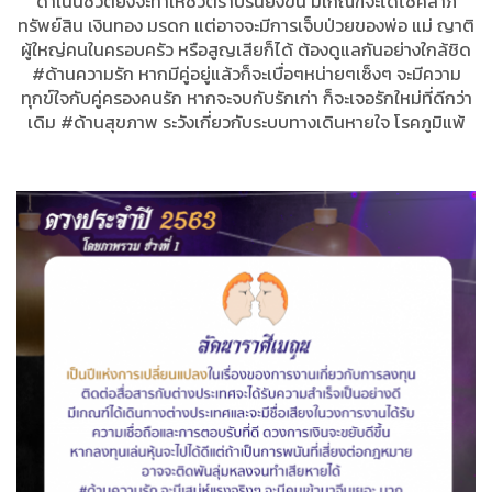
ดำเนินชีวิตยิ่งจะทำให้ชีวิตราบรื่นยิ่งขึ้น มีเกณฑ์จะได้โชคลาภ
ทรัพย์สิน เงินทอง มรดก แต่อาจจะมีการเจ็บป่วยของพ่อ แม่ ญาติ
ผู้ใหญ่คนในครอบครัว หรือสูญเสียก็ได้ ต้องดูแลกันอย่างใกล้ชิด
#ด้านความรัก หากมีคู่อยู่แล้วก็จะเบื่อๆหน่ายๆเซ็งๆ จะมีความ
ทุกข์ใจกับคู่ครองคนรัก หากจะจบกับรักเก่า ก็จะเจอรักใหม่ที่ดีกว่า
เดิม #ด้านสุขภาพ ระวังเกี่ยวกับระบบทางเดินหายใจ โรคภูมิแพ้