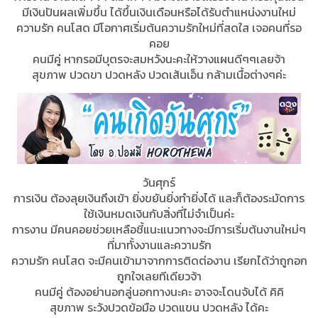
มีเงินปันผลเพิ่มขึ้น ได้ขึ้นเงินเดือนหรือได้รับตำแหน่งงานใหม่
ความรัก คนโสด มีโอกาศเริ่มต้นความรักใหม่ที่สดใส เจอคนที่รอ
คอย
คนมีคู่ หากรอมีบุตรจะสมหวังนะคะให้วางแผนดีๆๆเลยจ้า
สุขภาพ ปวดขา ปวดหลัง ปวดเส้นเอ็น กล้ามเนื้อต่างๆค่ะ
วันศุกร์
การเงิน ต้องลุยเงินถึงเข้า ยิ่งขยันยิ่งทำยิ่งได้ และก็ต้องระมัดการ
ใช้เงินหมดเงินกับสิ่งที่ไม่จำเป็นค่ะ
การงาน มีคนคอยช่วยเหลือชี้แนะแนวทางจะมีการเริ่มต้นงานใหม่ๆ
ที่มาทั้งงานและความรัก
ความรัก คนโสด จะมีคนเข้ามาจากการติดต่องาน เรียกได้ว่าถูกอก
ถูกใจเลยทีเดียวจ้า
คนมีคู่ ต้องอย่านอกลู่นอกทางนะคะ อาจจะโดนจับได้ คิคิ
สุขภาพ ระวังปวดข้อมือ ปวดแขน ปวดหลัง ได้คะ