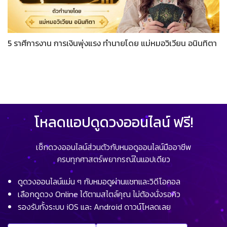
5 ราศีการงาน การเงินพุ่งแรง ทำนายโดย แม่หมอวิเวียน อนินทิตา
โหลดแอปดูดวงออนไลน์ ฟรี!
เช็กดวงออนไลน์ส่วนตัวกับหมอดูออนไลน์มืออาชีพ
ครบทุกศาสตร์พยากรณ์ในแอปเดียว
ดูดวงออนไลน์แม่น ๆ กับหมอดูผ่านแชทและวิดีโอคอล
เลือกดูดวง Online ได้ตามสไตล์คุณ ไม่ต้องนั่งรอคิว
รองรับทั้งระบบ iOS และ Android ดาวน์โหลดเลย