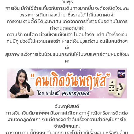
วันพุธ
การเงิน มีค่าใช้จ่ายเกี่ยวกับการเดินทางมากขึ้น จะต้องเปิดใจนะคะ
เพราะการเดินทางจะนำมาซึ่งรายได้ ได้ในอนาคตค่ะ
การงาน งานดี๊ดี ได้เงินพิเศษ เกิดจากการที่เราขยันอดทนในการ
ทำงานตลอดมาค่ะ
ความรัก คนโสด ช่วงนี้หาแต่เงินจ้า ไม่สนใจรัก แต่สนใจเรื่องเงิน
คนมีคู่ ช่วงนี้ไม่หวานเลยจร้า หาแต่เงินมุ่งแต่งาน จนลืมคนข้างๆ
ค่ะ
สุขภาพ ระวังการเจ็บป่วยแบบกระทันให้ไปพบแพทย์ตามหมอสั่งนะ
คะ
วันพฤหัสบดี
การเงิน เงินดีมากๆๆๆ มีโอกาศได้โชคจากผู้หญิงหรือการติดต่อ
งานจากลูกค้าเก่า ๆ แต่ต้องจัดลำดับเรื่องความสำคัญในการใช้
จ่ายดีๆๆนะคะ
การงาน งานดี๊ดีๆๆๆ ดีมากๆๆ มจะได้ข่าวดีเรื่องงาน หรือหุ้นส่วน