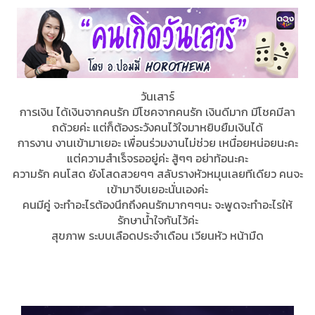
วันเสาร์
การเงิน ได้เงินจากคนรัก มีโชคจากคนรัก เงินดีมาก มีโชคมีลา
ถด้วยค่ะ แต่ก็ต้องระวังคนไว้ใจมาหยิบยืมเงินได้
การงาน งานเข้ามาเยอะ เพื่อนร่วมงานไม่ช่วย เหนื่อยหน่อยนะคะ
แต่ความสำเร็จรออยู่ค่ะ สู้ๆๆ อย่าท้อนะคะ
ความรัก คนโสด ยังโสดสวยๆๆ สลับรางหัวหมุนเลยทีเดียว คนจะ
เข้ามาจีบเยอะนั่นเองค่ะ
คนมีคู่ จะทำอะไรต้องนึกถึงคนรักมากๆๆนะ จะพูดจะทำอะไรให้
รักษาน้ำใจกันไว้ค่ะ
สุขภาพ ระบบเลือดประจำเดือน เวียนหัว หน้ามืด