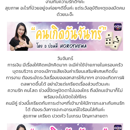
งานกับความรักดีๆค่ะ
สุขภาพ อะไรที่ป่วยอยู่จะค่อยๆดีขึ้นค่ะ แต่ระวังอุบัติเหตุของมีดคม
ด้วยนะจ๊ะ
วันจันทร์
การเงิน มีเรื่องให้คิดหนักคิดมาก จะมีค่าใช้จ่ายภายในครอบครัว
บุตรบริวาร อาจจะมีการเสียเงินค่าเรียนเสริมพิเศษเกิดขึ้น
การงาน ต้องระมัดระวังเรื่องของเอกสารให้มากๆ อาจจะเกิดการผิ
ดลพาดขึ้นได้ อย่ามัวแต่เครียดเรื่องส่วนตัวนะคะ
ความรัก คนโสด ช่วงนี้ปิดหูปิดตาไม่มองใคร ถึงมีคนเข้ามาก็ไม่
พร้อมจะไม่เปิดใจให้ใคร
คนมีคู่ ช่วงนี้เครียดกับภาระต่างๆที่เข้ามาให้มีการทะเลาะกับคนรัก
ได้ ต้องระวังการปะทะอารมณ์ใจร้อนใส่กันค่ะ
สุขภาพ เครียด ปวดหัว ไมเกรน ปัญหาสายตา