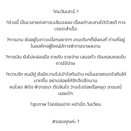
?คนวันเสาร์ ?
?ช่วงนี้ เป็นเวลาแห่งการเฉลิมฉลอง เรื่องเก่าสะสางได้ด้วยดี การ
เจรจาสำเร็จ
?การงาน ยังอยู่ในภาวะเบื่อๆอยากๆ งานเดิมๆก็ยังคงที่ ท่านที่อยู่
ในองค์กรผู้ใหญ่มีการพิจารณาผลงาน
?การเงิน ยังไม่คล่องมือ รายรับ รายจ่าย เสมอตัว ต้องรอบคอบใน
การใช้จ่าย
?ความรัก คนมีคู่ ยังมีความไม่เข้าใจกันบ้าง หมั่นเอาอกเอาใจกันให้
มากขึ้น อย่าปล่อยให้รักจืดชืดนาน
คนโสด พินิจ พิจารณา ตัดสินใจ ว่าจะไปต่อหรือหยุด อารมณ์
นอยด์ๆ
?สุขภาพ โรคช่องปาก หน้ามืด วิงเวียน
#ขอบคุณค่ะ ?