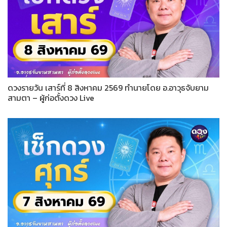
ดวงรายวัน เสาร์ที่ 8 สิงหาคม 2569 ทำนายโดย อ.อาวุธจับยาม
สามตา – ผู้ก่อตั้งดวง Live