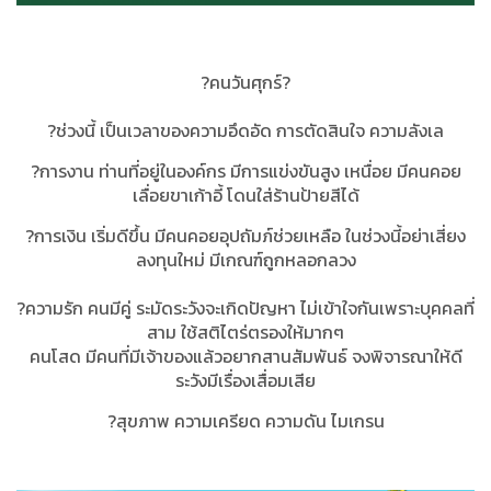
?คนวันศุกร์?
?ช่วงนี้ เป็นเวลาของความอึดอัด การตัดสินใจ ความลังเล
?การงาน ท่านที่อยู่ในองค์กร มีการแข่งขันสูง เหนื่อย มีคนคอย
เลื่อยขาเก้าอี้ โดนใส่ร้านป้ายสีได้
?การเงิน เริ่มดีขึ้น มีคนคอยอุปถัมภ์ช่วยเหลือ ในช่วงนี้อย่าเสี่ยง
ลงทุนใหม่ มีเกณฑ์ถูกหลอกลวง
?ความรัก คนมีคู่ ระมัดระวังจะเกิดปัญหา ไม่เข้าใจกันเพราะบุคคลที่
สาม ใช้สติไตร่ตรองให้มากๆ
คนโสด มีคนที่มีเจ้าของแล้วอยากสานสัมพันธ์ จงพิจารณาให้ดี
ระวังมีเรื่องเสื่อมเสีย
?สุขภาพ ความเครียด ความดัน ไมเกรน