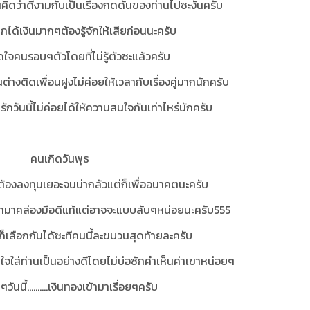
นคิดว่าดีงามกับเป็นเรื่องกดดันของท่านไปซะงั้นครับ
ากได้เงินมากๆต้องรู้จักให้เสียก่อนนะครับ
ดใจคนรอบๆตัวโดยที่ไม่รู้ตัวซะแล้วครับ
คนต่างติดเพื่อนฝูงไม่ค่อยให้เวลากับเรื่องคู่มากนักครับ
....คู่รักวันนี้ไม่ค่อยได้ให้ความสนใจกันเท่าไหร่นักครับ
คนเกิดวันพุธ
ต้องลงทุนเยอะจนน่ากลัวแต่ก็เพื่ออนาคตนะครับ
เทมาคล่องมือดีแท้แต่อาจจะแบบลับๆหน่อยนะครับ555
ดก็เลือกกันได้ซะทีคนนี้ละขบวนสุดท้ายละครับ
เอาใจใส่ท่านเป็นอย่างดีโดยไม่บ่อซักคำเห็นค่าเขาหน่อยๆ
นๆวันนี้..........เงินทองเข้ามาเรื่อยๆครับ