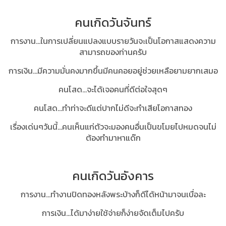
คนเกิดวันจันทร์
การงาน...ในการเปลี่ยนแปลงแบบรายวันจะเป็นโอกาสแสดงความ
สามารถของท่านครับ
การเงิน...มีความมั่นคงมากขึ้นมีคนคอยอยู่ช่วยเหลือยามยากเสมอ
คนโสด...จะได้เจอคนที่ดีต่อใจสุดๆ
คนโสด...ทำท่าจะดีแต่ปากไม่ดีจะทำเสียโอกาสทอง
เรื่องเด่นๆวันนี้…คนเห็นแก่ตัวจะมองคนอื่นเป็นขโมยไปหมดจนไม่
ต้องทำมาหาแด๊ก
คนเกิดวันอังคาร
การงาน...ทำงานปิดทองหลังพระบ้างก็ดีได้หน้ามาจนเบื่อละ
การเงิน...ได้มาง่ายใช้จ่ายก็ง่ายจัดเต็มไปครับ