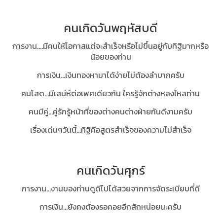
คนเกิดวันพฤหัสบดี
การงาน....มีคนให้โอกาสแต่จะสำเร็จหรือไม่ขึ้นอยู่กับทิฐิมากหรือ
น้อยของท่าน
การเงิน...เงินทองหามาได้ง่ายไม่ต้องลำบากครับ
คนโสด…มีเสน่ห์ต่อเพศเดียวกัน ใครรู้จักต่างหลงใหลท่าน
คนมีคู่...คู่รักรู้หน้าที่ของต่างคนต่างฝ่ายกันดีงามครับ
เรื่องเด่นๆวันนี้…ทิฐิคือสูตรสำเร็จของความไม่สำเร็จ
คนเกิดวันศุกร์
การงาน...งานของท่านดูดีไปได้สวยจากการจัดระเบียบที่ดี
การเงิน...ยังคงต้องรอคอยอีกสักหน่อยนะครับ