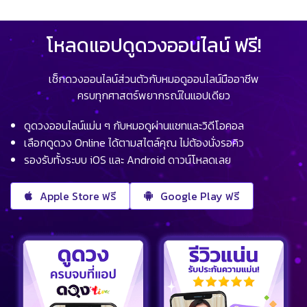
โหลดแอปดูดวงออนไลน์ ฟรี!
เช็กดวงออนไลน์ส่วนตัวกับหมอดูออนไลน์มืออาชีพ
ครบทุกศาสตร์พยากรณ์ในแอปเดียว
ดูดวงออนไลน์แม่น ๆ กับหมอดูผ่านแชทและวิดีโอคอล
เลือกดูดวง Online ได้ตามสไตล์คุณ ไม่ต้องนั่งรอคิว
รองรับทั้งระบบ iOS และ Android ดาวน์โหลดเลย
Apple Store ฟรี
Google Play ฟรี