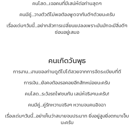
คนโสด...เจอคนที่มีเสน่ห์ต่อท่านสุดๆ
คนมีคู่...วางตัวดีไม่พอต้องพูดจากันดีๆด้วยนะครับ
เรื่องเด่นๆวันนี้…อย่ากลัวการเปลี่ยนแปลงเพราะมันมักจะมีสิ่งดีๆ
ซ่อนอยู่เสมอ
คนเกิดวันพุธ
การงาน...งานของท่านดูดีไปได้สวยจากการจัดระเบียบที่ดี
การเงิน...ยังคงต้องรอคอยอีกสักหน่อยนะครับ
คนโสด...ระวังรถไฟชนกัน เสน่ห์จริงๆนะครับ!
คนมีคู่...คู่รักหวานจริงๆ หวานจนคนอิจฉา
เรื่องเด่นๆวันนี้…อย่าเห็นว่าสบายจนประมาท ยิ่งอยู่สูงยิ่งตกมาเจ็บ
นะครับ