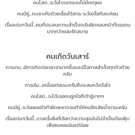
คนโสด…ระวังโดนเทแบบไม่มีเหตุผล
คนมีคู่...ทะเลาะกันด้วยเรื่องไร้สาระ ระวังเบื่อกันซะก่อน
เรื่องเด่นๆวันนี้...คนที่ประสบความสำเร็จจะรับผิดชอบหน้าที่ของตน
มากกว่ายอมรักสบาย
คนเกิดวันเสาร์
การงาน...มีการติดต่อเจราจามากขึ้นและมีโอกาสสำเร็จทุกดิวด้วย
ครับ
การเงิน...เหนื่อยก่อนนะครับถึงจะสมหวังดังใจ
คนโสด...จะได้เจอคนถูกใจที่เจ้าชู้มากๆ
คนมีคู่…ระวังเผลอใจทำผิดพลาดจนทำให้คนรักเสียน้ำตานะครับ
เรื่องเด่นๆวันนี้...บางครั้งสิ่งที่เรียกว่าความสุขมันไม่จำเป็นต้องฟุ้ม
เฟือยเลยแม้นแต่น้อย