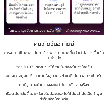
คนเกิดวันอาทิตย์
การงาน....มีโอกาสแต่ท่านต้องพยายามมากขึ้นด้วยไม่อย่างนั้นเสีย
เปล่าแน่ๆ
การเงิน...เงินทองหามาได้ง่ายไม่ต้องลำบากใจครับ
คนโสด...อยู่คนเดียวสบายใจสุด ใครเข้ามาก็ไม่ค่อยอยากเปิดรับ
คนมีคู่...ต่างฝ่ายต่างงอแง ไม่ยอมกันเลยจริงๆ
เรื่องเด่นๆวันนี้…ปากกับใจไม่ต้องตรงกันก็ได้นะถ้ามันเป็นคำพูด
ทำร้ายจิตใจอะครับ