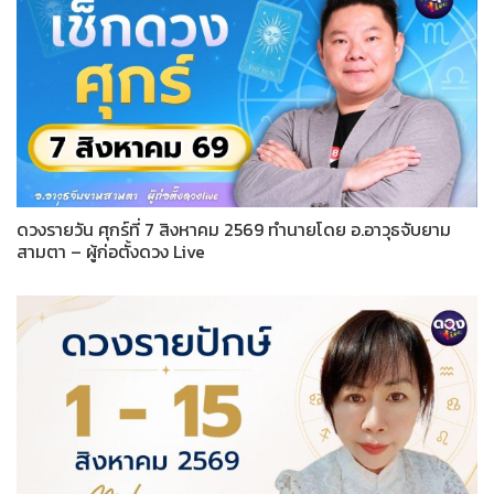
ดวงรายวัน ศุกร์ที่ 7 สิงหาคม 2569 ทำนายโดย อ.อาวุธจับยาม
สามตา – ผู้ก่อตั้งดวง Live