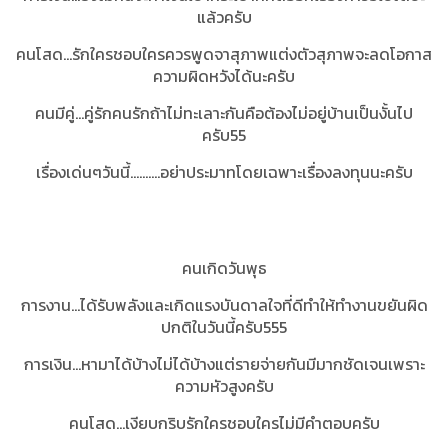
แล้วครับ
คนโสด...รักใครชอบใครควรพูดจาสุภาพแต่งตัวสุภาพจะลดโอกาส
ความผิดหวังได้นะครับ
คนมีคู่...คู่รักคนรักถ้าไม่ทะเลาะกันคือต้องไม่อยู่บ้านเป็นงั้นไป
ครับ55
เรื่องเด่นๆวันนี้..........อย่าประมาทโดยเฉพาะเรื่องลงทุนนะครับ
คนเกิดวันพุธ
การงาน...ได้รับพลังและเกิดแรงบันดาลใจที่ดีทำให้ทำงานขยันผิด
ปกติในวันนี้ครับ555
การเงิน...หามาได้บ้างไม่ได้บ้างแต่รายจ่ายกันมีมากชัดเจนเพราะ
ความหัวสูงครับ
คนโสด...เงียบกริบรักใครชอบใครไม่มีคำตอบครับ