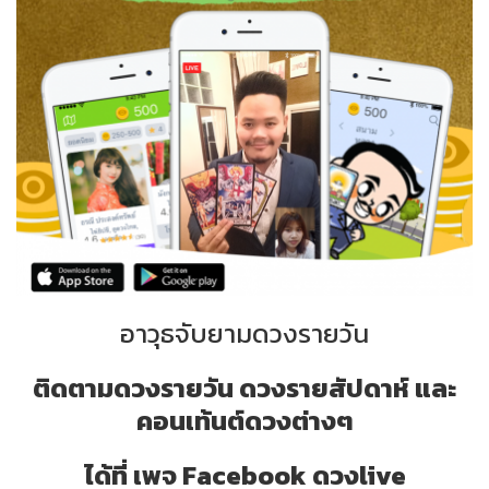
อาวุธจับยามดวงรายวัน
ติดตามดวงรายวัน ดวงรายสัปดาห์ และ
คอนเท้นต์ดวงต่างๆ
ได้ที่ เพจ Facebook ดวงlive