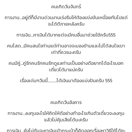
คนเกิดวันจันทร์
การงาน...อยู่ดีก็มีงานด่วนงานเร่งรีบให้ต้องแข่งขันเหนื่อยกันไปแต่
จะได้ดีภายหลังครับ
การเงิน...หาเงินได้มากแต่จะมีคนอื่นมาช่วยใช้ครับ555
คนโสด...มีคนสนใจท่านแต่ท่านอาจจะมองข้ามและไม่ได้สนใจเขา
เท่าที่ควรนะครับ
คนมีคู่...คู่รักคนรักคนรักดูแลท่านเป็นอย่างดีอยากได้อะไรบอก
เดี๋ยวได้มาแน่ครับ
เรื่องเด่นๆวันนี้..........ได้เงินมาต้องเเบ่งปันครับ 555
คนเกิดวันอังคาร
การงาน...ลงทุนอะไรให้คิดให้ดีอย่างทำอะไรเกินตัวเดี๋ยวจะลงทุน
แล้วไม่คุ้มเสียได้นะครับ
การเงิน...ยังไม่ทันจะหาเงินเข้ากระเป๋าก็คิดออกเรื่องหาวิธีใช้ได้ซะ