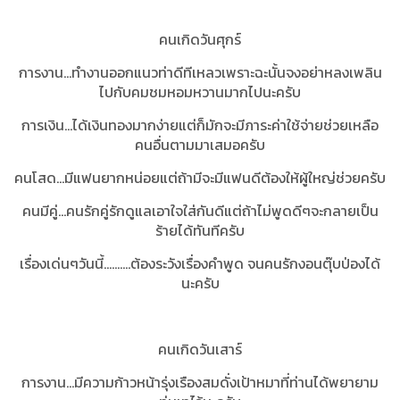
คนเกิดวันศุกร์
การงาน...ทำงานออกแนวท่าดีทีเหลวเพราะฉะนั้นจงอย่าหลงเพลิน
ไปกับคมชมหอมหวานมากไปนะครับ
การเงิน...ได้เงินทองมากง่ายแต่ก็มักจะมีภาระค่าใช้จ่ายช่วยเหลือ
คนอื่นตามมาเสมอครับ
คนโสด...มีแฟนยากหน่อยแต่ถ้ามีจะมีแฟนดีต้องให้ผู้ใหญ่ช่วยครับ
คนมีคู่...คนรักคู่รักดูแลเอาใจใส่กันดีแต่ถ้าไม่พูดดีๆจะกลายเป็น
ร้ายได้ทันทีครับ
เรื่องเด่นๆวันนี้..........ต้องระวังเรื่องคำพูด จนคนรักงอนตุ๊บป่องได้
นะครับ
คนเกิดวันเสาร์
การงาน...มีความก้าวหน้ารุ่งเรืองสมดั่งเป้าหมาที่ท่านได้พยายาม