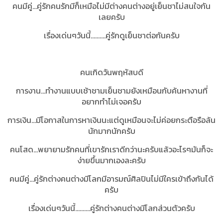
คนมีคู่...คู่รักคนรักมีก็เหมือไม่มีต่างคนต่างอยู่เย็นชาไม่สนใจกัน
เลยครับ
เรื่องเด่นๆวันนี้..........คู่รักดูเย็นชาต่อกันครับ
คนเกิดวันพฤหัสบดี
การงาน...ทำงานแบบเช้าชามเย็นชามยังเหมือนกับค้นหางานที่
อยากทำไม่เจอครับ
การเงิน...มีโอกาสในการหาเงินนะแต่ดูเหมือนจะไม่ค่อยกระตือรือล้น
นักมากนักครับ
คนโสด...พยายามรักคนที่เขารักเราดีกว่านะครับแล้วอะไรๆมันก็จะ
ง่ายขึ้นมากเองละครับ
คนมีคู่...คู่รักต่างคนต่างมีโลกมีอารมณ์ศิลปินไม่มีใครเข้าถึงกันได้
ครับ
เรื่องเด่นๆวันนี้..........คู่รักต่างคนต่างมีโลกส่วนตัวครับ