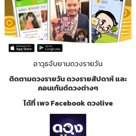
อาวุธจับยามดวงรายวัน
ติดตามดวงรายวัน ดวงรายสัปดาห์ และ
คอนเท้นต์ดวงต่างๆ
ได้ที่ เพจ Facebook ดวงlive