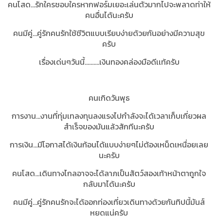
คนโสด...รักใครชอบใครหากฟอร์มเยอะเล่นตัวมากไปจะพลาดท่าให้
คนอื่นได้นะครับ
คนมีคู่...คู่รักคนรักใช้ชีวิตแบบเรียบง่ายด้วยกันอย่างมีความสุข
ครับ
เรื่องเด่นๆวันนี้..........เงินทองคล่องมือดีเเท้ครับ
คนเกิดวันพุธ
การงาน...งานที่ทุ่มเทลงทุนลงแรงไปกำลังจะได้เวลาเก็บเกี่ยวผล
สำเร็จของมันแล้วสักทีนะครับ
การเงิน...มีโอกาสได้เงินก้อนได้แบบง่ายๆไม่ต้องเหน็ดเหนื่อยเลย
นะครับ
คนโสด...เดินทางไกลอาจจะได้ลาภเป็นสัตว์สองเท้าหน้าตาถูกใจ
กลับมาได้นะครับ
คนมีคู่...คู่รักคนรักจะได้ออกท่องเที่ยวเดินทางด้วยกันทิปนี้มันส์
หยดแน่ครับ