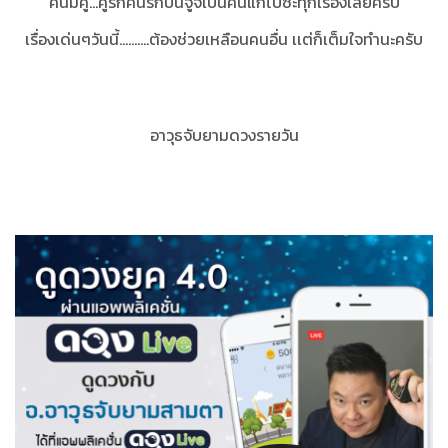
คนมีคู่...คู่รักคนรักบ่นจู้จี้เป็นคนแก่ไปซะทุกเรื่องเลยครับ
เรื่องเด่นๆวันนี้..........ต้องช่วยเหลือนคนอื่น เเต่ก็เต็มใจทำนะครับ
อาวุธจับยามดวงรายวัน