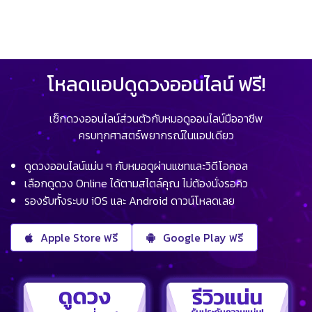
โหลดแอปดูดวงออนไลน์ ฟรี!
เช็กดวงออนไลน์ส่วนตัวกับหมอดูออนไลน์มืออาชีพ
ครบทุกศาสตร์พยากรณ์ในแอปเดียว
ดูดวงออนไลน์แม่น ๆ กับหมอดูผ่านแชทและวิดีโอคอล
เลือกดูดวง Online ได้ตามสไตล์คุณ ไม่ต้องนั่งรอคิว
รองรับทั้งระบบ iOS และ Android ดาวน์โหลดเลย
Apple Store ฟรี
Google Play ฟรี