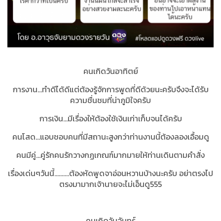
คนเกิดวันอาทิตย์
การงาน...ทำดีได้ดีแต่ต้องรู้จักการพูดที่ดีด้วยนะครับจึงจะได้รับ
ความชื่นชมที่น่าภูมิใจครับ
การเงิน...มีเรื่องให้ต้องใช้เงินเก่าเก็บจนได้ครับ
คนโสด...แอบชอบคนที่มีสถานะสูงกว่าท่านงานนี้ต้องลองเอื้อมดู
คนมีคู่...คู่รักคนรักวางกฏเกณฑ์มากมายให้ท่านเดินตามคำสั่ง
เรื่องเด่นๆวันนี้..........ต้องหัดพูดจาอ่อนหวานบ้างนะครับ อย่าตรงไป
ตรงมามากเจ้านายจะไม่เอ็นดู555
คนเกิดวันจันทร์