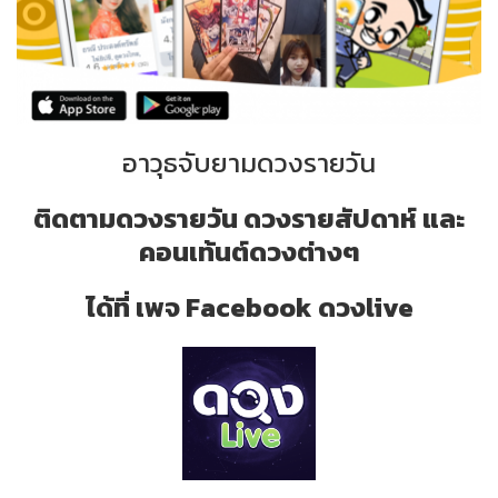
อาวุธจับยามดวงรายวัน
ติดตามดวงรายวัน ดวงรายสัปดาห์ และ
คอนเท้นต์ดวงต่างๆ
ได้ที่ เพจ Facebook ดวงlive