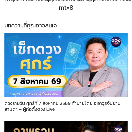
mt=8
บทความที่คุณอาจสนใจ
ดวงรายวัน ศุกร์ที่ 7 สิงหาคม 2569 ทำนายโดย อ.อาวุธจับยาม
สามตา – ผู้ก่อตั้งดวง Live