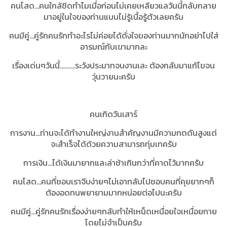
คนโสด...คนใกล้ชิดทำไมเมื่อก่อนไม่เคยเหลียวแลวันนี้กลับกลาย
มาอยู่ในใจของท่านแบบไม่รู้เนื้อรู้ตัวเลยครับ
คนมีคู่...คู่รักคนรักทำอะไรไม่ค่อยได้ดั่งใจของท่านมากนักอย่าไปใส่
อารมณ์กับเขามากละ
เรื่องเด่นๆวันนี้..........ระวังประมาทจนงานเละ ต้องกลับมาแก้ไขจน
วุ่นวายนะครับ
คนเกิดวันเสาร์
การงาน...ท่านจะได้ทำงานใหญ่งานสำคัญงานมีความกดดันสูงแต่
จะสำเร็จได้ด้วยความสามารถทุ่มเทครับ
การเงิน...ได้เงินมายากและล่าช้าเกินกว่าที่คาดไว้มากครับ
คนโสด...คนที่ชอบเราจีบง่ายๆไม่เอากลับไปชอบคนที่คุยยากๆก็
ต้องอดทนพยายามมากหน่อยต่อไปนะครับ
คนมีคู่...คู่รักคนรักเรื่องง่ายๆกลับทำให้เหน็ดเหนื่อยใจเหนื่อยกาย
โดยไม่จำเป็นครับ