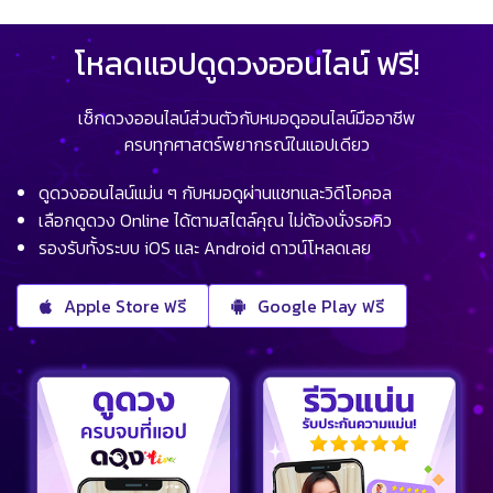
โหลดแอปดูดวงออนไลน์ ฟรี!
เช็กดวงออนไลน์ส่วนตัวกับหมอดูออนไลน์มืออาชีพ
ครบทุกศาสตร์พยากรณ์ในแอปเดียว
ดูดวงออนไลน์แม่น ๆ กับหมอดูผ่านแชทและวิดีโอคอล
เลือกดูดวง Online ได้ตามสไตล์คุณ ไม่ต้องนั่งรอคิว
รองรับทั้งระบบ iOS และ Android ดาวน์โหลดเลย
Apple Store ฟรี
Google Play ฟรี