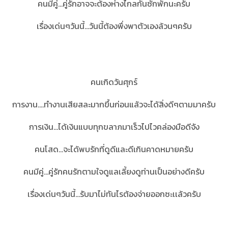
คนมีคู่...คู่รักอาจจะต้องห่างไกลกันซักพักนะครับ
เรื่องเด่นๆวันนี้...วันนี้ต้องพึ่งพาตัวเองล้วนๆครับ
คนเกิดวันศุกร์
การงาน....ทำงานเสียสละมากขึ้นก่อนแล้วจะได้สิ่งดีๆตามมาครับ
การเงิน...ได้เงินแบบทุกขลาภมาเร็วไปไวคล่องมือดีจัง
คนโสด...จะได้พบรักที่ดูดีและดีเกินคาดหมายครับ
คนมีคู่...คู่รักคนรักตามใจดูแลเลี้ยงดูท่านเป็นอย่างดีครับ
เรื่องเด่นๆวันนี้...รับมาไม่ทันไรต้องจ่ายออกซะเเล้วครับ