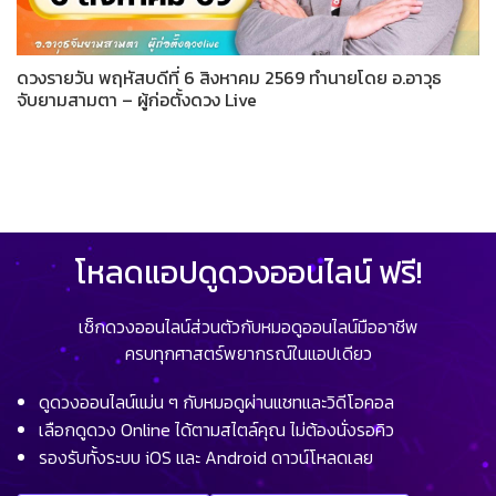
ดวงรายวัน พฤหัสบดีที่ 6 สิงหาคม 2569 ทำนายโดย อ.อาวุธ
จับยามสามตา – ผู้ก่อตั้งดวง Live
โหลดแอปดูดวงออนไลน์ ฟรี!
เช็กดวงออนไลน์ส่วนตัวกับหมอดูออนไลน์มืออาชีพ
ครบทุกศาสตร์พยากรณ์ในแอปเดียว
ดูดวงออนไลน์แม่น ๆ กับหมอดูผ่านแชทและวิดีโอคอล
เลือกดูดวง Online ได้ตามสไตล์คุณ ไม่ต้องนั่งรอคิว
รองรับทั้งระบบ iOS และ Android ดาวน์โหลดเลย