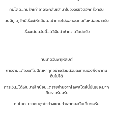
คนโสด...คนรักเก่าอาจจะกลับเข้ามาในวงจรชีวิตอีกครั้งครับ
คนมีคู่...คู่รักมีเรื่องให้กลืนไม่เข้าคายไม่ออกอดทนกันหน่อยนะครับ
เรื่องเด่นๆวันนี้...ได้เงินล่าช้าเเต่ได้เเน่ครับ
คนเกิดวันพฤหัสบดี
การงาน...ต้องแก้ไขปัญหาทุกอย่างด้วยตัวของท่านเองพึ่งพาคน
อื่นไม่ได้
การเงิน...ได้เงินมาเล็กน้อยแต่รายจ่ายจากไลฟสไตล์นี่มันเยอะมาก
เกินรายรับครับ
คนโสด...เจอคนถูกใจต่างแดนทำเอาหลงกันเต็มๆครับ