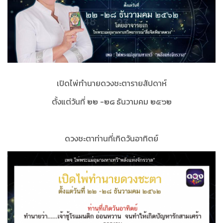
เปิดไพ่ทำนายดวงชะตา
รายสัปดาห์
ตั้งแต่วันที่ ๒๒ -๒๘ ธันวามคม ๒๕๖๒
ดวงชะตาท่านที่เกิดวันอาทิตย์