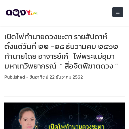
เปิดไพ่ทำนายดวงชะตา รายสัปดาห์
ตั้งแต่วันที่ ๒๒ -๒๘ ธันวามคม ๒๕๖๒
ทำนายโดย อาจารย์เก๋ ไพ่พระแม่อุมา
มหาเทวีพยากรณ์ “ สื่อจิตพิฆาตดวง ”
Published - วันอาทิตย์ 22 ธันวาคม 2562