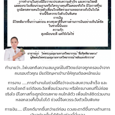
ทำนายว่า...ไพ่บอกถึงความสมบูรณ์ในชีวิตแต่อาจถูกครอบงำจาก
คนรอบตัวคุณ มีแต่ปัญหาเข้ามาให้คุณต้องหนักแน่น
การงาน .......การทำงานในช่วงนี้ถือว่าจะประสบความสำเร็จ และ
ความโชคดี แต่ต้องระวังเพื่อนร่วมงาน หรือใครบางคนที่ไม่ค่อย
จริงใจ มีโอกาสที่จะถูกมิตรสหาย คนใกล้ตัว เพื่อนใกล้ชิดร่วมงาน
หลอกลวงก็เป็นไปได้ ช่วงนี้จึงควรระวังตัวเป็นพิเศษ
การเงิน...... มีโชคดีมากขึ้นกว่าแต่ก่อน ดวงชะตาดีขึ้นทางด้านการ
เงินอย่างเห็นได้ชัดในช่วงนี้นั่นเอง