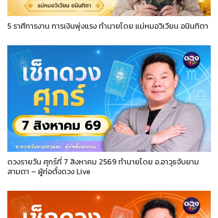
5 ราศีการงาน การเงินพุ่งแรง ทำนายโดย แม่หมอวิเวียน อนินทิตา
ดวงรายวัน ศุกร์ที่ 7 สิงหาคม 2569 ทำนายโดย อ.อาวุธจับยาม
สามตา – ผู้ก่อตั้งดวง Live