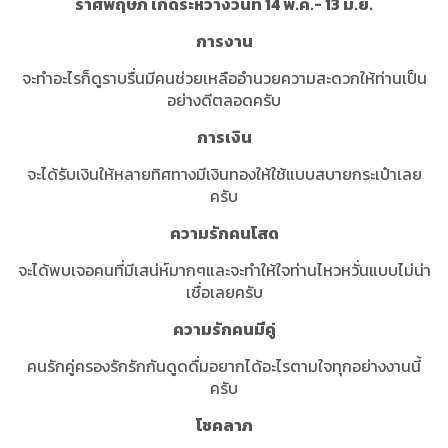
ราศีพฤษภ เกิดระหว่างวันที่ 14 พ.ค.- 13 มิ.ย.
การงาน
จะทำอะไรก็ดูราบรื่นมีคนช่วยเหลืออำนวยความสะดวกให้ท่านเป็น
อย่างดีตลอดครับ
การเงิน
จะได้รับเงินให้หลายทิศทางมีเงินทองให้ใช้แบบสบายกระเป๋าเลย
ครับ
ความรักคนโสด
จะได้พบเจอคนที่มีเสน่ห์มากๆและจะทำให้ใจท่านไหวหวั่นแบบไม่น่า
เชื่อเลยครับ
ความรักคนมีคู่
คนรักคู่ครองรักรักกันดูดดื่มอยากได้อะไรตามใจทุกอย่างงานนี้
ครับ
โชคลาภ