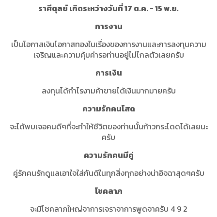
ราศีตุลย์ เกิดระหว่างวันที่ 17 ต.ค. - 15 พ.ย.
การงาน
เป็นโอกาสเงินโอกาสทองในเรื่องของการงานและการลงทุนความ
เจริญและความคุ้มค่ารอท่านอยู่ไม่ไกลตัวเลยครับ
การเงิน
ลงทุนได้กำไรงามค้าขายได้เงินมากมายครับ
ความรักคนโสด
จะได้พบเจอคนดีๆที่จะทำให้ชีวิตของท่านนั้นก้าวกระโดดได้เลยนะ
ครับ
ความรักคนมีคู่
คู่รักคนรักดูแลเอาใจใส่กันดีในทุกสิ่งทุกอย่างน่าอิจฉาสุดๆครับ
โชคลาภ
จะมีโชคลาภใหญ่จาการเจราจาการพูดจาครับ 4 9 2