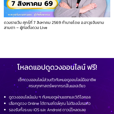
ดวงรายวัน ศุกร์ที่ 7 สิงหาคม 2569 ทำนายโดย อ.อาวุธจับยาม
สามตา – ผู้ก่อตั้งดวง Live
โหลดแอปดูดวงออนไลน์ ฟรี!
เช็กดวงออนไลน์ส่วนตัวกับหมอดูออนไลน์มืออาชีพ
ครบทุกศาสตร์พยากรณ์ในแอปเดียว
ดูดวงออนไลน์แม่น ๆ กับหมอดูผ่านแชทและวิดีโอคอล
เลือกดูดวง Online ได้ตามสไตล์คุณ ไม่ต้องนั่งรอคิว
รองรับทั้งระบบ iOS และ Android ดาวน์โหลดเลย