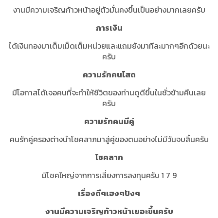
งานมีความเจริญก้าวหน้าอยู่ตัวมั่นคงขึ้นเป็นอย่างมากเลยครับ
การเงิน
ได้เงินทองมาเต็มเม็ดเต็มหน่วยและแถมยังมาทีละมากๆอีกด้วยนะ
ครับ
ความรักคนโสด
มีโอกาสได้เจอคนที่จะทำให้ชีวิตของท่านดูดีขึ้นในชั่วข้ามคืนเลย
ครับ
ความรักคนมีคู่
คนรักคู่ครองต่างนำโชคลาภมาสู่คู่ของตนอย่างไม่มีวันจบสิ้นครับ
โชคลาภ
มีโชคใหญ่จากการเสี่ยงการลงทุนครับ 1 7 9
เรื่องดีๆเฮงๆปังๆ
งานมีความเจริญก้าวหน้าเยอะขึ้นครับ