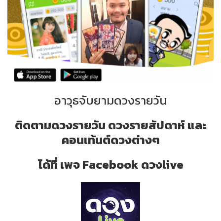
อาวุธจับยามดวงรายวัน
ติดตามดวงรายวัน ดวงรายสัปดาห์ และ
คอนเท้นต์ดวงต่างๆ
ได้ที่ เพจ Facebook ดวงlive