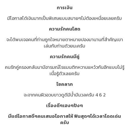
การเงิน
มีโอกาสได้เงินมากเป็นพิเศษแบบสบายๆไม่ต้องเหนื่อยเลยครับ
ความรักคนโสด
จะได้พบเจอคนที่ท่านถูกใจหมายตาหมายปองมานานที่สำคัญเขา
เล่นกับท่านด้วยนะครับ
ความรักคนมีคู่
คนรักคู่ครองกลับมามีอารมณ์โรแมนติกหวานแหว๋วกันอีกแบบไม่รู้
เนื้อรู้ตัวเลยครับ
โชคลาภ
จะจากคนผิวอวบขาวดูดีมีน้ำมีนวลครับ 4 6 2
เรื่องดีๆเฮงๆปังๆ
มีแต่โอกาสดีๆคนเสนอโอกาสให้ ฟินสุดๆได้เวลาโดดเด่น
ครับ