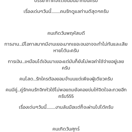
บรรยากาศจะได้ชื่นมื้นมากขึ้นครับ
เรื่องเด่นๆวันนี้..........คนรักดูแลท่านดีสุดๆครับ
คนเกิดวันพฤหัสบดี
การงาน...มีโอกาสมากมีงานเยอะมากเยอะจนอาจจะทำไม่ทันและเสีย
หายได้นะครับ
การเงิน...เหมือนได้เงินมาเยอะแต่มันก็ยังไม่พอค่าใช้จ่ายอยู่เลย
ครับ
คนโสด...รักใครต้องยอมจำนนแต่เพียงผู้เดียวครับ
คนมีคู่...คู่รักคนรักจิกหัวใช้ไม่พอแถมยังคอยข่มให้จิตใจละทวยอีก
ครับ555
เรื่องเด่นๆวันนี้..........งานล้นมือเเต่ก็จะผ่านไปได้ครับ
คนเกิดวันศุกร์