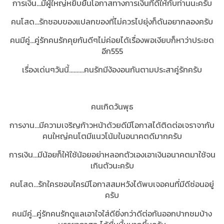
การเงิน...มีผู้ใหญ่หยิบยืนโอกาสทางการเงินที่ดีให้กับท่านนะครับ
คนโสด...รักชอบของแปลกของที่ไม่ควรไปยุ่งก็ดันอยากลองครับ
คนมีคู่...คู่รักคนรักคุยกันดีๆไม่ค่อยได้เรื่องพอเงียบก็หาว่าประชด
อีก555
เรื่องเด่นๆวันนี้..........คนรักมีง้องอนกันตามประสาคู่รักครับ
คนเกิดวันพุธ
การงาน...มีความเจริญก้าวหน้าด้วยดีมีโอกาสได้ติดต่อเจราจากับ
คนใหญ่คนโตมีแนวโน้มในอนาคตดีมากครับ
การเงิน...มีน้อยก็ให้ใช้น้อยอย่าหลอกตัวเองเอาเงินอนาคตมาใช้จน
เกินตัวนะครับ
คนโสด...รักใครชอบใครมีโอกาสสมหวังได้พบเจอคนที่มีดีซ่อนอยู่
ครับ
คนมีคู่...คู่รักคนรักดูแลเอาใจใส่ดียิ่งกว่าดีต่อกันออกปากชมบ้าง