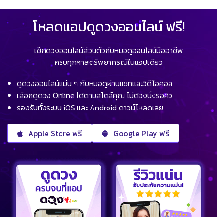
โหลดแอปดูดวงออนไลน์ ฟรี!
เช็กดวงออนไลน์ส่วนตัวกับหมอดูออนไลน์มืออาชีพ
ครบทุกศาสตร์พยากรณ์ในแอปเดียว
ดูดวงออนไลน์แม่น ๆ กับหมอดูผ่านแชทและวิดีโอคอล
เลือกดูดวง Online ได้ตามสไตล์คุณ ไม่ต้องนั่งรอคิว
รองรับทั้งระบบ iOS และ Android ดาวน์โหลดเลย
Apple Store ฟรี
Google Play ฟรี