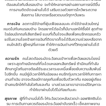
ต้องสนใจกับสิ่งรอบข้าง จะทำให้หลายๆอย่างสถานการณ์ดีขึ้น
การงานติดขัดจะผ่านไปได้ เสริมดวงด้วยการไหว้พระถวาย
สังฆทาน ใส่บาตรหรือสวดมนต์ทุกๆวันพระ
การเงิน
ลดการใช้จ่ายที่ฟุ่มเฟือยลงนะคะ ค่าใช้จ่ายส่วนใหญ่
หมดไปกับคนรอบข้าง ใครอยากได้อะไรก็มีมาบอกให้ซื้อให้ สุดท้าย
ใจอ่อนมีเกณฑ์เสียทรัพย์ แบบที่เต็มใจจะเสียเพื่อคนรักครอบครัว
แต่ในความโชคร้ายการเงินที่ติดขาดก็จะได้รับความช่วยเหลือจาก
คนใกล้ตัว ผู้ใหญ่ที่เคารพ ทำให้การเงินต่างๆที่วิกฤตผ่านไปได้
ด้วยดี
ความรัก
คนโสดต้องระมัดระวังคนเข้าหาเพื่อหวังผลประโยชน์
เพราะสุดท้ายมีเกณฑ์ที่จะโดนหลอกเสียทรัพย์ ถ้ามีคนที่กำลัง
ศึกษาดูใจกันอาจต้องใช้ระยะเวลาระยะหนึ่งเพื่อขยับความสัมพันธ์
ไปอีกขั้น คนมีคู่มีเวลาให้กันน้อยลง คนรักทุ่มเทเวลาให้กับการหา
งานทำเงิน อาจจะต้องมีการคุยกันเพื่อปรับตัวหากัน คอยอยู่เคียง
ข้างคนรักให้กำลังใจกันและกัน บางช่วงเวลาเขาอาจจะมีปัญหาจะ
ทำให้เขาผ่านไปได้ไม่ท้อแท้นะคะ
สุขภาพ
ผู้ที่ทำงานนั่งโต๊ะ ให้ระวังปวดหลังปวดบ่า ออฟฟิศซินโด
รม การเดินทางควรต้องระมัดระวังอย่าขับรถเร็ว เช็คสภาพยาน