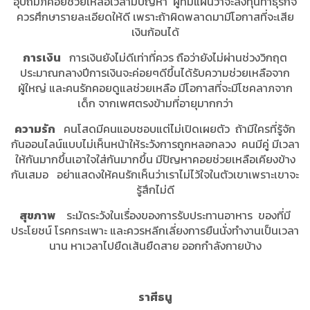
อุปถัมภ์คอยช่วยเหลือเวลามีปัญหา ผู้ที่มีแผนว่าจะลงทุนทำธุรกิจ
ควรศึกษารายละเอียดให้ดี เพราะถ้าผิดพลาดมามีโอกาสที่จะเสีย
เงินก้อนได้
การเงิน
การเงินยังไม่ดีเท่าที่ควร ถือว่ายังไม่ผ่านช่วงวิกฤต
ประมาณกลางปีการเงินจะค่อยๆดีขึ้นได้รับความช่วยเหลือจาก
ผู้ใหญ่ และคนรักคอยดูแลช่วยเหลือ มีโอกาสที่จะมีโชคลาภจาก
เด็ก จากเพศตรงข้ามที่อายุมากกว่า
ความรัก
คนโสดมีคนแอบชอบแต่ไม่เปิดเผยตัว ถ้ามีใครที่รู้จัก
กันออนไลน์แบบไม่เห็นหน้าให้ระวังการถูกหลอกลวง คนมีคู่ มีเวลา
ให้กันมากขึ้นเอาใจใส่กันมากขึ้น มีปัญหาคอยช่วยเหลือเคียงข้าง
กันเสมอ อย่าแสดงให้คนรักเห็นว่าเราไม่ไว้ใจในตัวเขาเพราะเขาจะ
รู้สึกไม่ดี
สุขภาพ
ระมัดระวังในเรื่องของการรับประทานอาหาร ของที่มี
ประโยชน์ โรคกระเพาะ และควรหลีกเลี่ยงการยืนนั่งทำงานเป็นเวลา
นาน หาเวลาไปยืดเส้นยืดสาย ออกกำลังกายบ้าง
ราศีธนู