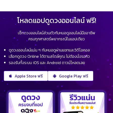
โหลดแอปดูดวงออนไลน์ ฟรี!
เช็กดวงออนไลน์ส่วนตัวกับหมอดูออนไลน์มืออาชีพ
ครบทุกศาสตร์พยากรณ์ในแอปเดียว
ดูดวงออนไลน์แม่น ๆ กับหมอดูผ่านแชทและวิดีโอคอล
เลือกดูดวง Online ได้ตามสไตล์คุณ ไม่ต้องนั่งรอคิว
รองรับทั้งระบบ iOS และ Android ดาวน์โหลดเลย
Apple Store ฟรี
Google Play ฟรี