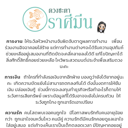
การงาน
ให้ระวังหัวหน้างานจับผิดจับตาดูผลการทำงาน เพื่อน
ร่วมงานอิจฉาคอยใส่ร้าย แต่การทำงานต่างๆจะได้รับความอุปถัมภ์
ช่วยเหลืออยู่เสมองานที่ติดขัดจะคลี่คลายลงได้ดี แก้ไขปัญหาได้
สิ่งศักดิ์สิทธิ์คอยช่วยเหลือ ไหว้พระสวดมนต์ประจำเพื่อเสริมดวง
นะคะ
การเงิน
ถ้าใครที่กำลังรอเงินจากอีกฝ่าย มองดูว่ายังได้ยากอยู่นะ
คะ เกิดความขัดแย้งไม่สามารถตกลงกันได้ ดังนั้นงดการให้ยืม
เงิน ปล่อยเงินกู้ ช่วงนี้การจะลงทุนทำธุรกิจหรือทำอะไรก็ตามให้
ระวังการเสียทรัพย์ เพราะข้อมูลที่ได้รับอาจจะยังไม่ครบถ้วน ให้
ระวังถูกโกง ถูกเอารัดเอาเปรียบ
ความรัก
คนโสดพบเจอคนถูกใจ มีโอกาสพบรักกับคนอายุน้อย
กว่า ถูกเอาใจจนหวั่นไหว คนมีคู่ ความรักดีมีคนรักคอยดูแลเอาใจ
ใส่อยู่เสมอ แต่เค้าจะเห็นเราเป็นเด็กตลอดเวลา มีปัญหาคอยอยู่