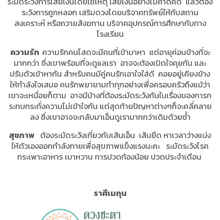
ระมัดระวังการเสียเงินโดยใช่เหตุ เสียเงินอย่างไม่คาดคิด แล้วต้อง
ระวังการถูกหลอก เสริมดวงโดยบริจาคทรัพย์ให้กับสถาน
สงเคราะห์ หรือถวายสังฆทาน บริจาคอุปกรณ์การศึกษากับทาง
โรงเรียน
ความรัก
ความรักคนโสดจะมีคนที่เข้ามาหา แต่อายุค่อนข้างที่จะ
มากกว่า ซึ่งเขาพร้อมที่จะดูแลเรา อาจจะต้องเปิดใจคุยกัน และ
ปรับตัวเข้าหากัน สำหรับคนมีคู่คนรักเอาใจใส่ดี คอยอยู่เคียงข้าง
ให้กำลังใจเสมอ คนรักพยายามทำทุกอย่างเพื่อครอบครัวถึงแม้ว่า
เขาจะเหนื่อยก็ตาม อาจมีบ้างที่ต้องระมัดระวังกันในเรื่องของการก
ระทบกระทั่งความไม่เข้าใจกัน แต่สุดท้ายปัญหาต่างๆก็จะคลี่คลาย
ลง ซึ่งเขาอาจจะกลับมาเอ็นดูเรามากกว่าเดิมด้วยซ้ำ
สุขภาพ
ต้องระมัดระวังเกี่ยวกับเส้นเอ็น เส้นยึด หาเวลาว่างแบ่ง
ให้ตัวเองออกกำลังกายเพื่อสุขภาพแข็งแรงนะคะ ระมัดระวังโรค
กระเพาะอาหาร เบาหวาน การปวดท้องน้อย ปวดประจำเดือน
ราศีเมถุน