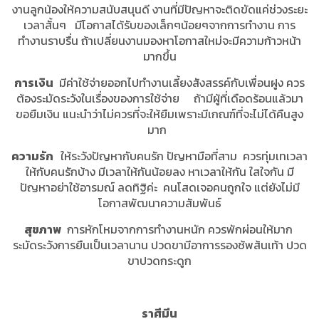
งานลูกน้องให้ความสนับสนุนดี งานที่มีปัญหาจะติดขัดแค่ช่วงระยะ
เวลาสั้นๆ มีโอกาสได้รับของเล็กๆน้อยๆจากการทำงาน การ
ทำงานราบรื่น ถ้าเปลี่ยนงานมองหาโอกาสใหม่จะมีความก้าวหน้า
มากขึ้น
การเงิน
มีค่าใช้จ่ายออกไปทำงานเลี้ยงสังสรรค์กับเพื่อนฝูง ควร
ต้องระมัดระวังในเรื่องของการใช้จ่าย ถ้ามีผู้ที่เดือดร้อนแล้วมา
ขอยืมเงิน แนะนำว่าไม่ควรที่จะให้ยืมเพราะมีเกณฑ์ที่จะไม่ได้คืนสูง
มาก
ความรัก
ให้ระวังปัญหากับคนรัก ปัญหามือที่สาม ควรทุ่มเทเวลา
ให้กับคนรักบ้าง มีเวลาให้กันน้อยลง หาเวลาให้กัน ใสใจกัน มี
ปัญหาอย่าใช้อารมณ์ ลดทิฐิค่ะ คนโสดเจอคนถูกใจ แต่ยังไม่มี
โอกาสพัฒนาความสัมพันธ์
สุขภาพ
การหักโหมจากการทำงานหนัก ควรพักผ่อนให้มาก
ระมัดระวังการยืนเป็นเวลานาน ปวดขามีอาการรองช้พส้นเท้า ปวด
ขาปวดกระดูก
ราศีมีน