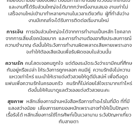
คอยจับตามอง จ้องจับผิด ดังนั้นการทำงานอย่าชิวจนมากเกินไป
และงานที่ได้รับส่วนใหญ่จะได้มากกว่าหนึ่งงานเสมอ งานเก่าไม่
เสร็จงานใหม่เข้ามาทำหลายๆงานในเวลาเดียวกัน ผู้ที่กำลังว่าง
งานมีเกณฑ์จะได้รับการติดต่อเริ่มงานใหม่
การเงิน
การเงินส่วนใหญ่จะได้จากการทำงานเป็นหลัก โชคลาภ
จากการเสี่ยงโชคน้อยมาก และการทำงานต้องอาศัยประสบการณ์
ความชำนาญ ดังนั้นให้ระวังการทำงานผิดพลาดเสียหายเพราะอาจ
จะทำให้ต้องเสียเงินเพื่อรับผิดชอบในส่วนนั้น
ความรัก
คนโสดเจอคนถูกใจ แต่ต้องระมัดระวังว่าเขามีคนที่ศึกษ
กันอยู่หรือเปล่า ให้ระวังการถูกหลอก คนมีคู่ ความรักยังไม่หวาน
แหววเท่าไหร่ แนะนำให้เราแต่งตัวสวยให้ดูดีมีเสน่ห์ เพื่อดึงดูด
แฟนเพื่อความรักในครอบครัว คนรักก็ไม่ค่อยใส่ใจเรามากเท่าไหร่
ดังนั้นให้หันมาดูแลตัวเองแต่งตัวสวยนะคะ
สุขภาพ
หลีกเลี่ยงการอ่านหนังสือหรือการทำอะไรในที่มืด ที่ที่มี
แสงสว่างน้อย เลี่ยงการยกของหนักเพราะอาจทำให้เป็นปัญหา
เรื้อรังได้ หลีกเลี่ยงการใช้โทรศัพท์เป็นเวลานาน ระวังปัญหาเกี่ยว
กับสายตา