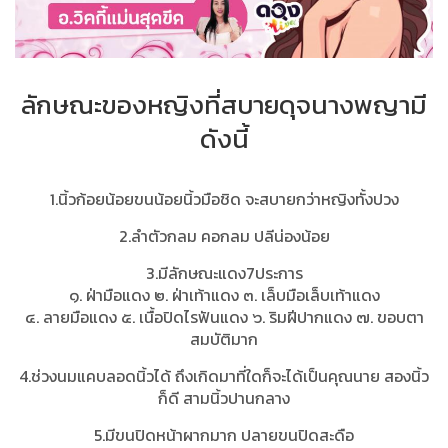
ลักษณะของหญิงที่สบายดุจนางพญามี
ดังนี้
1.นิ้วก้อยน้อยขนน้อยนิ้วมือชิด จะสบายกว่าหญิงทั้งปวง
2.ลำตัวกลม คอกลม ปลีน่องน้อย
3.มีลักษณะแดง7ประการ
๑. ฝ่ามือแดง ๒. ฝ่าเท้าแดง ๓. เล็บมือเล็บเท้าแดง
๔. ลายมือแดง ๕. เนื้อปิดไรฟันแดง ๖. ริมฝีปากแดง ๗. ขอบตา
สมบัติมาก
4.ช่วงนมแคบลอดนิ้วได้ ถึงเกิดมาที่ใดก็จะได้เป็นคุณนาย สองนิ้ว
ก็ดี สามนิ้วปานกลาง
5.มีขนปิดหน้าผากมาก ปลายขนปิดสะดือ