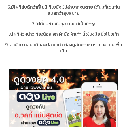
6.มีไฝที่ลับดีกว่าที่โยนี ที่โยนีจะไม่ลำบากจนตาย ใต้นมก็เช่นกัน
แปลกว่าสุขสบาย
7.ไฝที่นมซ้ายใบหูขวาจะได้เป็นใหญ่
8.ไฝที่หัวหน่าว ท้องน้อย อก ฝ่ามือ ฝ่าเท้า นิ้วโป้งมือ นิ้วโป้งเท้า
9.เอวน้อย กลม เดินลงปลายเท้า ต้องดูลักษณะการแกว่งแขนเพิ่ม
เติม