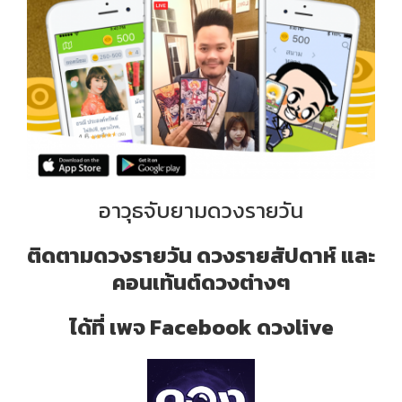
อาวุธจับยามดวงรายวัน
ติดตามดวงรายวัน ดวงรายสัปดาห์ และ
คอนเท้นต์ดวงต่างๆ
ได้ที่ เพจ Facebook ดวงlive