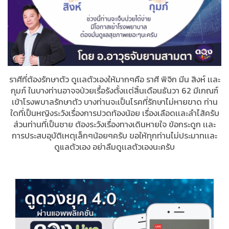
ราศีที่ต้องรักษาตัว ดูเเลตัวเองให้มากๆคือ ราศี พิจิก มีน สิงห์ เเละ
กุมภ์ ในบางท่านอาจจป่วยเรื้อรังตั้งเเต่สิ้นเดือนธันวา 62 มีเกณฑ์
เข้าโรงพบาลรักษาตัว บางท่านจะเป็นโรคที่รักษาไม่หายขาด ท่าน
ใดที่เป็นหญิงระวังเรื่องการปวดท้องน้อย เรื่องเลือดเเละลำไส้ครับ
ส่วนท่านที่เป็นชาย ต้องระวังเรื่องทางเดินหายใจ ข้อกระดูก เเละ
การประสบอุบัติเหตุเล็กๆน้อยๆครับ ขอให้ทุกท่านไม่ประมาทเเละ
ดูแลตัวเอง อย่าลืมดูเเลตัวเองนะครับ