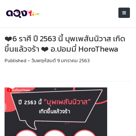
❤️6 ราศี ปี 2563 นี้ บุพเพสันนิวาส เกิด
ขึ้นแล้วจร้า ❤️ อ.ปอมมี่ HoroThewa
Published - วันพฤหัสบดี 9 มกราคม 2563