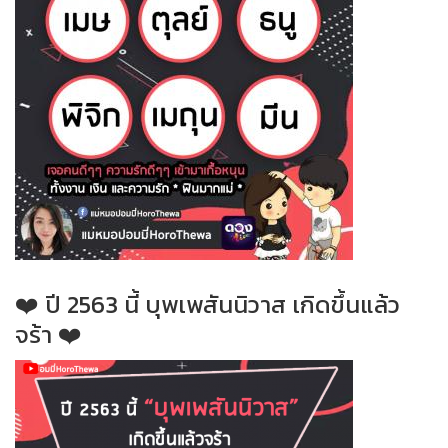
❤️
ปี 2563 นี้ บุพเพสันนิวาส เกิดขึ้นแล้ว
จร้า
❤️