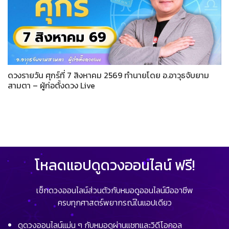
ดวงรายวัน ศุกร์ที่ 7 สิงหาคม 2569 ทำนายโดย อ.อาวุธจับยาม
สามตา – ผู้ก่อตั้งดวง Live
โหลดแอปดูดวงออนไลน์ ฟรี!
เช็กดวงออนไลน์ส่วนตัวกับหมอดูออนไลน์มืออาชีพ
ครบทุกศาสตร์พยากรณ์ในแอปเดียว
ดูดวงออนไลน์แม่น ๆ กับหมอดูผ่านแชทและวิดีโอคอล