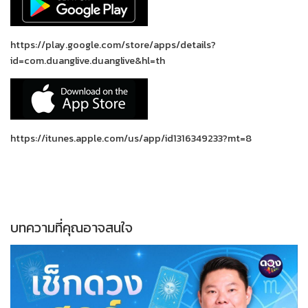
https://play.google.com/store/apps/details?
id=com.duanglive.duanglive&hl=th
https://itunes.apple.com/us/app/id1316349233?mt=8
บทความที่คุณอาจสนใจ