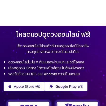
โหลดแอปดูดวงออนไลน์ ฟรี!
เช็กดวงออนไลน์ส่วนตัวกับหมอดูออนไลน์มืออาชีพ
ครบทุกศาสตร์พยากรณ์ในแอปเดียว
ดูดวงออนไลน์แม่น ๆ กับหมอดูผ่านแชทและวิดีโอคอล
เลือกดูดวง Online ได้ตามสไตล์คุณ ไม่ต้องนั่งรอคิว
รองรับทั้งระบบ iOS และ Android ดาวน์โหลดเลย
Apple Store ฟรี
Google Play ฟรี