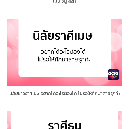
เมษ ธนู สิงห์
นิสัยชาวราศีเมษ อยากได้อะไรต้องได้ ไม่รอให้ทักมาสายรุกค่ะ