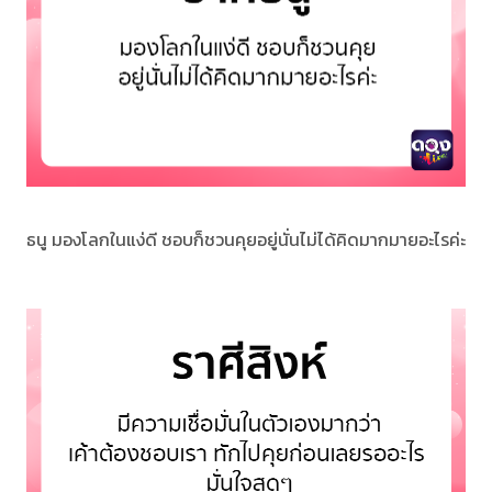
ธนู มองโลกในแง่ดี ชอบก็ชวนคุยอยู่นั่นไม่ได้คิดมากมายอะไรค่ะ