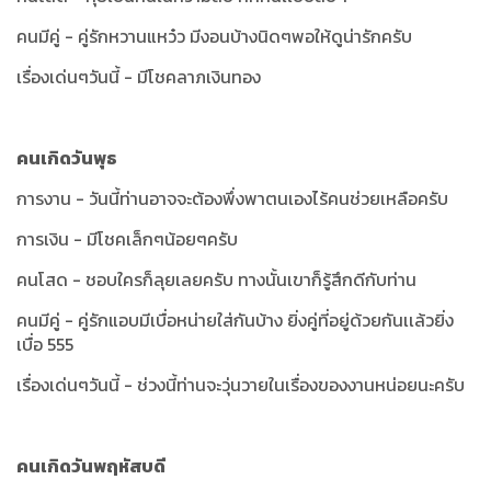
คนมีคู่ - คู่รักหวานแหว๋ว มีงอนบ้างนิดๆพอให้ดูน่ารักครับ
เรื่องเด่นๆวันนี้ - มีโชคลาภเงินทอง
คนเกิดวันพุธ
การงาน - วันนี้ท่านอาจจะต้องพึ่งพาตนเองไร้คนช่วยเหลือครับ
การเงิน - มีโชคเล็กๆน้อยๆครับ
คนโสด - ชอบใครก็ลุยเลยครับ ทางนั้นเขาก็รู้สึกดีกับท่าน
คนมีคู่ - คู่รักแอบมีเบื่อหน่ายใส่กันบ้าง ยิ่งคู่ที่อยู่ด้วยกันเเล้วยิ่ง
เบื่อ 555
เรื่องเด่นๆวันนี้ - ช่วงนี้ท่านจะวุ่นวายในเรื่องของงานหน่อยนะครับ
คนเกิดวันพฤหัสบดี