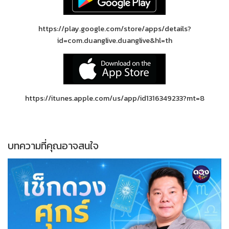
https://play.google.com/store/apps/details?
id=com.duanglive.duanglive&hl=th
https://itunes.apple.com/us/app/id1316349233?mt=8
บทความที่คุณอาจสนใจ