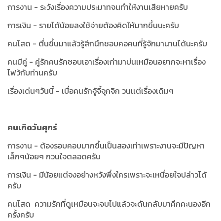
การงาน - ระวังเรื่องความประมาทจนทำให้งานเสียหายครับ
การเงิน - รายได้น้อยลงใช้จ่ายต้องคิดให้มากขึ้นนะครับ
คนโสด - ตื่นขึ้นมาแล้วรู้สึกนึกชอบคอคนที่รู้จักมานานได้นะครับ
คนมีคู่ - คู่รักคนรักชอบเอาเรื่องเก่ามาบ่นเหมือนอยากจะหาเรื่อง
ไฟว้กับท่านครับ
เรื่องเด่นๆวันนี้ - เบื่อคนรักจู้จี้จุกจิก วนเเต่เรื่องเดิมๆ
คนเกิดวันศุกร์
การงาน - ต้องรอบคอบมากขึ้นเป็นสองเท่าเพราะงานจะมีปัญหา
เล็กๆน้อยๆ กวนใจตลอดครับ
การเงิน - มีน้อยแต่จงอย่างหวังพึ่งใครเพราะจะเหนื่อยใจปล่าวได้
ครับ
คนโสด ความรักที่ดูเหมือนจะจบไปแล้วจะดันกลับมาคึกคะนองอีก
ครั้งครับ