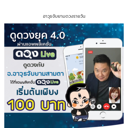
อาวุธจับยามดวงรายวัน