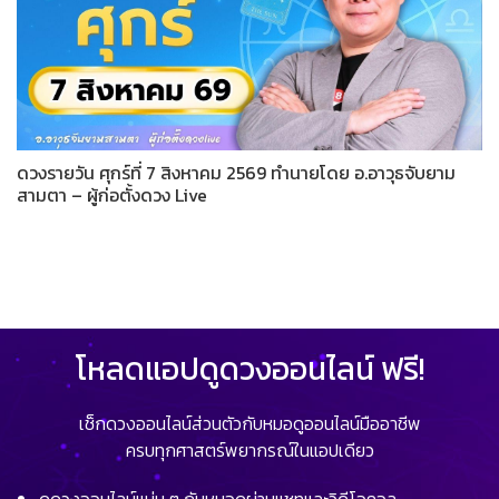
ดวงรายวัน ศุกร์ที่ 7 สิงหาคม 2569 ทำนายโดย อ.อาวุธจับยาม
สามตา – ผู้ก่อตั้งดวง Live
โหลดแอปดูดวงออนไลน์ ฟรี!
เช็กดวงออนไลน์ส่วนตัวกับหมอดูออนไลน์มืออาชีพ
ครบทุกศาสตร์พยากรณ์ในแอปเดียว