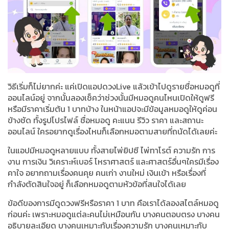
วิธีเริ่มก็ไม่ยากค่ะ แค่เปิดแอปดวงLive แล้วเข้าไปดูรายชื่อหมอดูที่
ออนไลน์อยู่ จากนั้นลองเช็คว่าช่วงนั้นมีหมอดูคนไหนเปิดให้ดูฟรี
หรือมีราคาเริ่มต้น 1 บาทบ้าง ในหน้าแอปจะมีข้อมูลหมอดูให้ดูค่อน
ข้างชัด ทั้งรูปโปรไฟล์ ชื่อหมอดู คะแนน รีวิว ราคา และสถานะ
ออนไลน์ ใครอยากดูเรื่องไหนก็เลือกหมอตามสายที่ถนัดได้เลยค่ะ
ในแอปมีหมอดูหลายแบบ ทั้งสายไพ่ยิปซี ไพ่ทาโรต์ ความรัก การ
งาน การเงิน วิเคราะห์เบอร์ โหราศาสตร์ และศาสตร์อื่นๆใครมีเรื่อง
คาใจ อยากถามเรื่องคนคุย คนเก่า งานใหม่ เงินเข้า หรือเรื่องที่
กำลังตัดสินใจอยู่ ก็เลือกหมอดูตามหัวข้อที่สนใจได้เลย
ข้อดีของการมีดูดวงฟรีหรือราคา 1 บาท คือเราได้ลองสไตล์หมอดู
ก่อนค่ะ เพราะหมอดูแต่ละคนไม่เหมือนกัน บางคนตอบตรง บางคน
อธิบายละเอียด บางคนเหมาะกับเรื่องความรัก บางคนเหมาะกับ