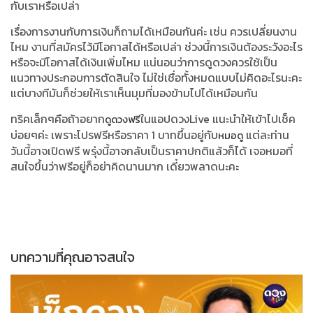
กับเราหรือเปล่า
เรื่องการงานกับการเงินก็ถามได้เหมือนกันค่ะ เช่น ควรเปลี่ยนงาน
ไหม งานที่สมัครไว้มีโอกาสได้หรือเปล่า ช่วงนี้การเงินต้องระวังอะไร
หรือจะมีโอกาสได้เงินเพิ่มไหม แน่นอนว่าการดูดวงควรใช้เป็น
แนวทางประกอบการตัดสินใจ ไม่ใช่เชื่อทั้งหมดแบบไม่คิดอะไรนะคะ
แต่บางทีมันก็ช่วยให้เราเห็นมุมที่มองข้ามไปได้เหมือนกัน
ทริคเล็กๆคือถ้าอยาก
ในแอปดวงLive แนะนำให้เข้าไปเช็ค
ดูดวงฟรี
บ่อยๆค่ะ เพราะโปรฟรีหรือราคา 1 บาทขึ้นอยู่กับ
แต่ละท่าน
หมอดู
วันนี้อาจเปิดฟรี พรุ่งนี้อาจกลับเป็นราคาปกติแล้วก็ได้ เจอหมอที่
สนใจขึ้นว่าฟรีอยู่ก็อย่าคิดนานมาก เดี๋ยวพลาดนะคะ
บทความที่คุณอาจสนใจ