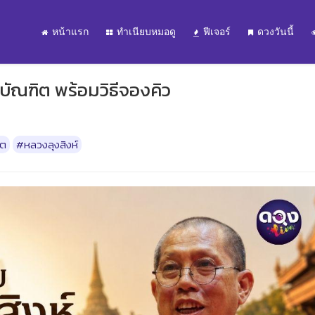
หน้าแรก
ทำเนียบหมอดู
ฟีเจอร์
ดวงวันนี้
มบัณฑิต พร้อมวิธีจองคิว
ิต
#หลวงลุงสิงห์