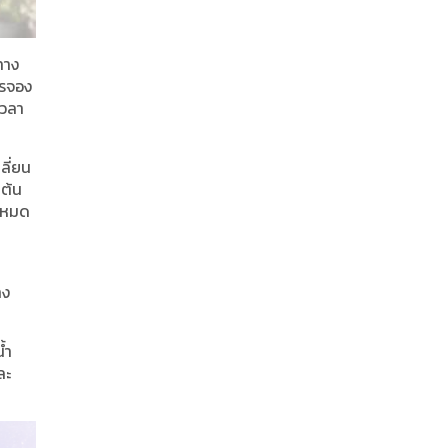
ทาง
ทรจอง
เวลา
ลี่ยน
มต้น
ามหมด
าง
้ำ
ละ