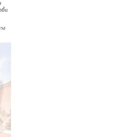
ย
ขึ้น
ทาง