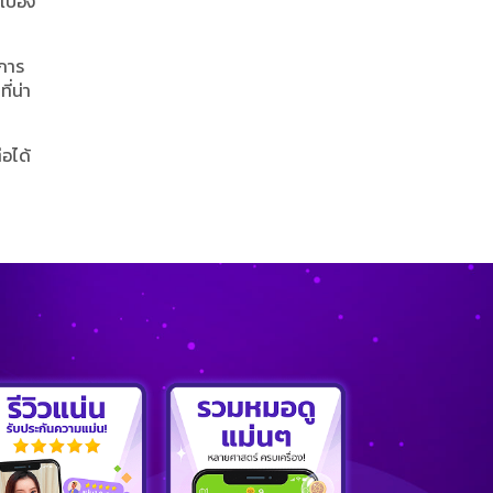
บื้อง
 การ
่น่า
่อได้