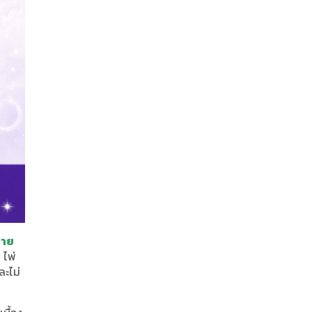
่าย
 ไพ่
ละไม่