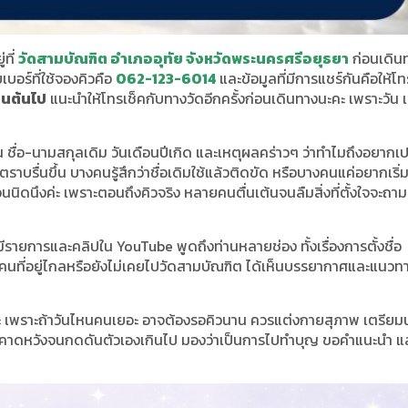
่ที่
วัดสามบัณฑิต อำเภออุทัย จังหวัดพระนครศรีอยุธยา
ก่อนเดิน
อร์ที่ใช้จองคิวคือ
062-123-6014
และข้อมูลที่มีการแชร์กันคือให้โ
็นต้นไป
แนะนำให้โทรเช็คกับทางวัดอีกครั้งก่อนเดินทางนะคะ เพราะวัน 
 ชื่อ-นามสกุลเดิม วันเดือนปีเกิด และเหตุผลคร่าวๆ ว่าทำไมถึงอยากเป
ราบรื่นขึ้น บางคนรู้สึกว่าชื่อเดิมใช้แล้วติดขัด หรือบางคนแค่อยากเริ่
่อนนิดนึงค่ะ เพราะตอนถึงคิวจริง หลายคนตื่นเต้นจนลืมสิ่งที่ตั้งใจจะถ
อมีรายการและคลิปใน YouTube พูดถึงท่านหลายช่อง ทั้งเรื่องการตั้งชื่อ
้คนที่อยู่ไกลหรือยังไม่เคยไปวัดสามบัณฑิต ได้เห็นบรรยากาศและแนวท
ยค่ะ เพราะถ้าวันไหนคนเยอะ อาจต้องรอคิวนาน ควรแต่งกายสุภาพ เตรียมน
งคาดหวังจนกดดันตัวเองเกินไป มองว่าเป็นการไปทำบุญ ขอคำแนะนำ แ