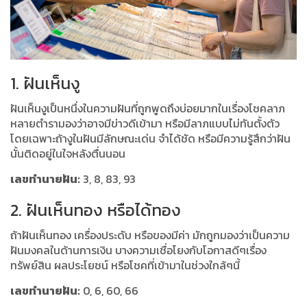
1. ฝันเห็นงู
ฝันเห็นงูเป็นหนึ่งในความฝันที่ถูกพูดถึงบ่อยมากในเรื่องโชคลาภ
หลายตำรามองว่าอาจมีข่าวดีเข้ามา หรือมีลาภแบบไม่ทันตั้งตัว
โดยเฉพาะถ้างูในฝันมีลักษณะเด่น จำได้ชัด หรือมีความรู้สึกว่าฝัน
นั้นติดอยู่ในใจหลังตื่นนอน
เลขทำนายฝัน:
3, 8, 83, 93
2. ฝันเห็นทอง หรือได้ทอง
ถ้าฝันเห็นทอง เครื่องประดับ หรือของมีค่า มักถูกมองว่าเป็นความ
ฝันมงคลในด้านการเงิน บางความเชื่อโยงกับโอกาสดีๆเรื่อง
ทรัพย์สิน ผลประโยชน์ หรือโชคที่เข้ามาในช่วงใกล้ๆนี้
เลขทำนายฝัน:
0, 6, 60, 66