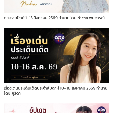
ดวงรายปักษ์ 1–15 สิงหาคม 2569 ทำนายโดย Nicha พยากรณ์
เรื่องเด่นประเด็นเด็ดประจำสัปดาห์ 10–16 สิงหาคม 2569 ทำนาย
โดย ภูริดา