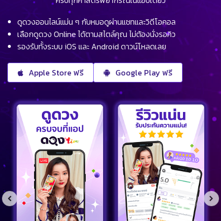
ครบทุกศาสตร์พยากรณ์ในแอปเดียว
ดูดวงออนไลน์แม่น ๆ กับหมอดูผ่านแชทและวิดีโอคอล
เลือกดูดวง Online ได้ตามสไตล์คุณ ไม่ต้องนั่งรอคิว
รองรับทั้งระบบ iOS และ Android ดาวน์โหลดเลย
Apple Store ฟรี
Google Play ฟรี