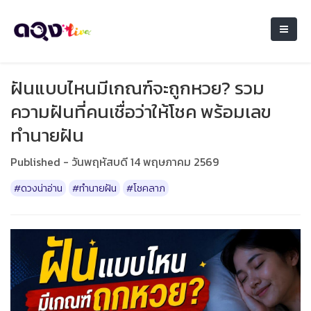
ฝันแบบไหนมีเกณฑ์จะถูกหวย? รวม
ความฝันที่คนเชื่อว่าให้โชค พร้อมเลข
ทำนายฝัน
Published - วันพฤหัสบดี 14 พฤษภาคม 2569
#ดวงน่าอ่าน
#ทำนายฝัน
#โชคลาภ