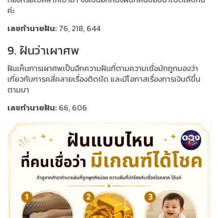
ค่ะ
เลขทำนายฝัน:
76, 218, 644
9. ฝันว่าเผาศพ
ฝันเห็นการเผาศพเป็นอีกความฝันที่ตามความเชื่อมักถูกมองว่า
เกี่ยวกับการคลี่คลายเรื่องติดขัด และมีโอกาสเรื่องการเงินดีขึ้น
ตามมา
เลขทำนายฝัน:
66, 606