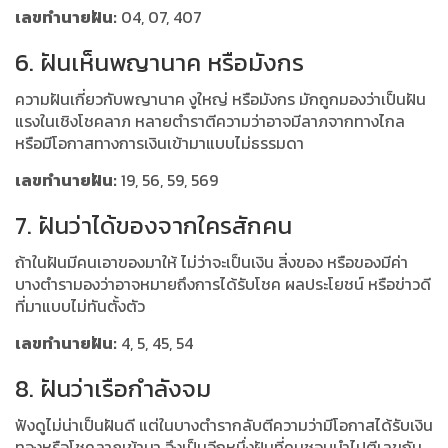
เลขทำนายฝัน:
04, 07, 407
6. ฝันเห็นพญานาค หรือมังกร
ความฝันเกี่ยวกับพญานาค งูใหญ่ หรือมังกร มักถูกมองว่าเป็นฝัน
แรงในเชิงโชคลาภ หลายตำราตีความว่าอาจมีลาภจากทางไกล
หรือมีโอกาสทางการเงินเข้ามาแบบไม่ธรรมดา
เลขทำนายฝัน:
19, 56, 59, 569
7. ฝันว่าได้ของจากใครสักคน
ถ้าในฝันมีคนเอาของมาให้ ไม่ว่าจะเป็นเงิน สิ่งของ หรือของมีค่า
บางตำรามองว่าอาจหมายถึงการได้รับโชค ผลประโยชน์ หรือข่าวดี
ที่มาแบบไม่ทันตั้งตัว
เลขทำนายฝัน:
4, 5, 45, 54
8. ฝันว่าเรือกำลังจม
ฟังดูไม่น่าเป็นฝันดี แต่ในบางตำรากลับตีความว่ามีโอกาสได้รับเงิน
ทองหรือโชคลาภเข้ามา จึงเป็นอีกหนึ่งฝันที่คนชอบนำไปตีเลขกัน